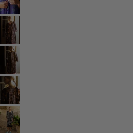
Rum
Badrum
Vardagsrum
Kök & matplats
Shoppa stilen
Klassisk och allmoge inredning