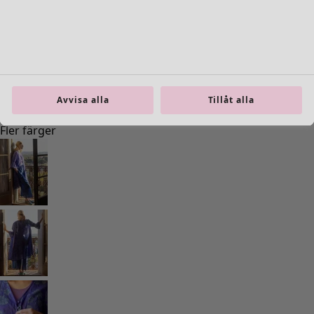
Inredning
Öppna meny Inredning
Avvisa alla
Tillåt alla
Inredning
Nyheter
All inredning
Gardiner
Kuddar & kuddfodral
Mattor
Frotté
Böcker
Tidigare favoriter