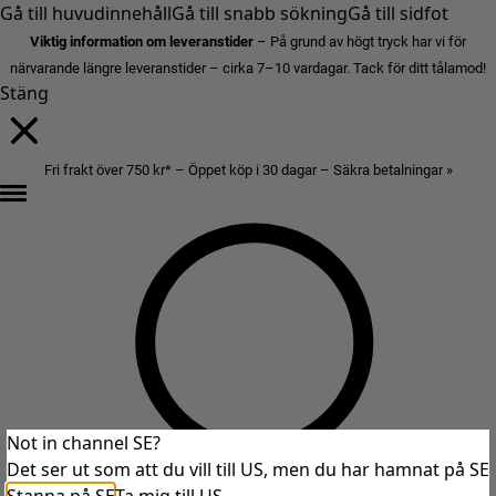
Gå till huvudinnehåll
Gå till snabb sökning
Gå till sidfot
Viktig information om leveranstider
– På grund av högt tryck har vi för
närvarande längre leveranstider – cirka 7–10 vardagar. Tack för ditt tålamod!
Stäng
Fri frakt över 750 kr* – Öppet köp i 30 dagar – Säkra betalningar »
Not in channel SE?
Det ser ut som att du vill till US, men du har hamnat på SE