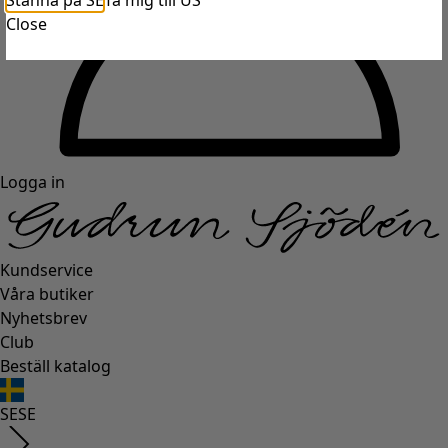
Stanna på SE
Ta mig till US
Close
Logga in
Kundservice
Våra butiker
Nyhetsbrev
Club
Beställ katalog
SE
SE