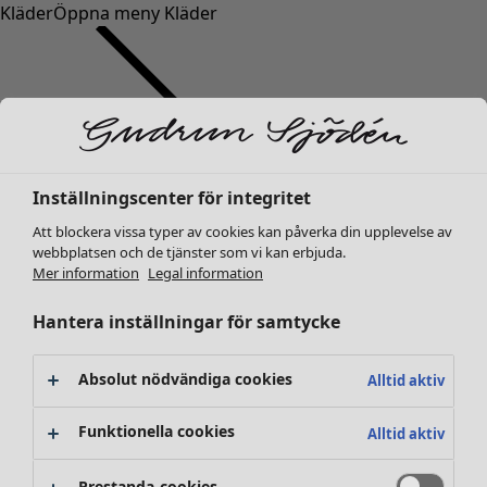
Kläder
Öppna meny Kläder
Inställningscenter för integritet
Kläder
Nyheter
Att blockera vissa typer av cookies kan påverka din upplevelse av
webbplatsen och de tjänster som vi kan erbjuda.
Alla kläder
Mer information
Legal information
Klänningar
Tunikor
Hantera inställningar för samtycke
Toppar
Skjortor & blusar
Absolut nödvändiga cookies
Alltid aktiv
Koftor
Stickade tröjor
Funktionella cookies
Alltid aktiv
Västar
Kappor & jackor
Prestanda-cookies