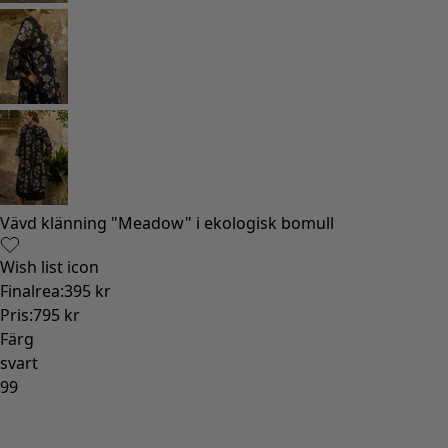
Gammaldags inredning
Lantlig inredning
Rolig inredning
Färgglad inredning
Blommig inredning
Natur
Bohemisk inredning
Skandinavisk inredning
Mysig inredning