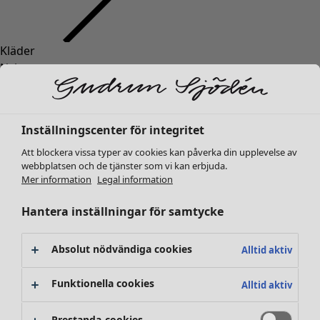
Kläder
Inredning
Öppna meny Inredning
Nyheter
Alla kläder
Klänningar
Tunikor
Inställningscenter för integritet
Toppar
Att blockera vissa typer av cookies kan påverka din upplevelse av
Skjortor & blusar
webbplatsen och de tjänster som vi kan erbjuda.
Koftor
Mer information
Legal information
Stickade tröjor
Inredning
Kampanjer
Öppna meny Kampanjer
Västar
Hantera inställningar för samtycke
Nyheter
Kappor & jackor
All inredning
Byxor
Gardiner
Absolut nödvändiga cookies
Alltid aktiv
Kjolar
Kuddar & kuddfodral
Skor
Mattor
Funktionella cookies
Alltid aktiv
Kimonos
Frotté
Böcker
Prestanda-cookies