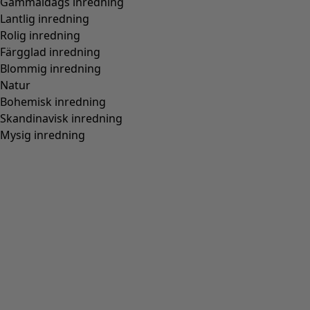
Trikåklänning "Papillon" i ekologisk bomull
Wish list icon
Finalrea
:
495 kr
Pris
:
995 kr
Färg
ljus indigo
61