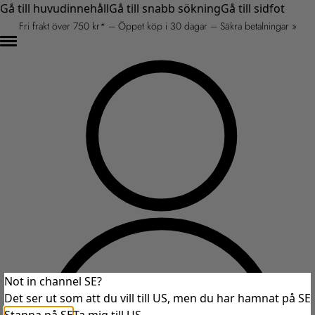
Gå till huvudinnehåll
Gå till snabb sökning
Gå till sidfot
Fri frakt över 750 kr* – Öppet köp i 30 dagar – Säkra betalningar »
Not in channel SE?
Det ser ut som att du vill till US, men du har hamnat på SE