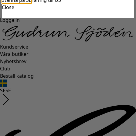
Stanna på SE
Ta mig till US
Close
Logga in
Kundservice
Våra butiker
Nyhetsbrev
Club
Beställ katalog
SE
SE