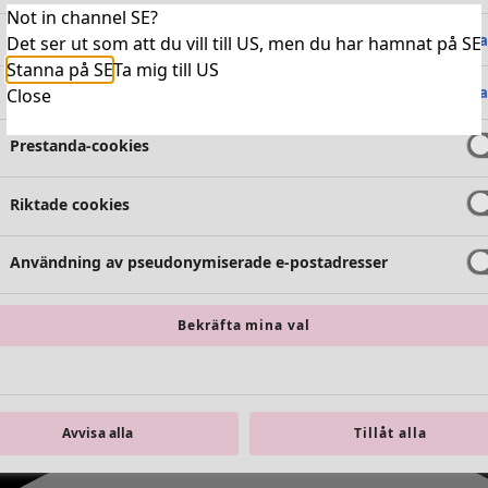
Not in channel SE?
Absolut nödvändiga cookies
Alltid 
Det ser ut som att du vill till US, men du har hamnat på SE
Stanna på SE
Ta mig till US
Funktionella cookies
Alltid 
Close
Prestanda-cookies
Riktade cookies
Användning av pseudonymiserade e-postadresser
Bekräfta mina val
Avvisa alla
Tillåt alla