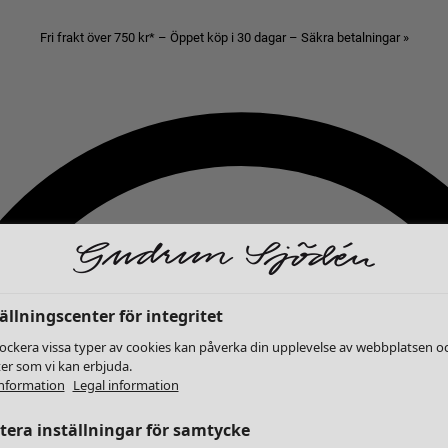
Fri frakt över 750 kr* – Öppet köp i 30 dagar – Säkra betalningar »
ällningscenter för integritet
lockera vissa typer av cookies kan påverka din upplevelse av webbplatsen o
ter som vi kan erbjuda.
nformation
Legal information
era inställningar för samtycke