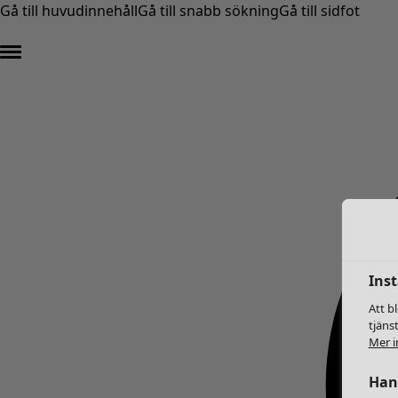
Gå till huvudinnehåll
Gå till snabb sökning
Gå till sidfot
Inst
Att b
tjäns
Mer i
Hant