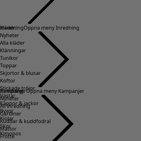
Kläder
Inredning
Öppna meny Inredning
Nyheter
Alla kläder
Klänningar
Tunikor
Toppar
Skjortor & blusar
Koftor
Stickade tröjor
Inredning
Kampanjer
Öppna meny Kampanjer
Västar
Nyheter
Kappor & jackor
All inredning
Byxor
Gardiner
Kjolar
Kuddar & kuddfodral
Skor
Mattor
Kimonos
Frotté