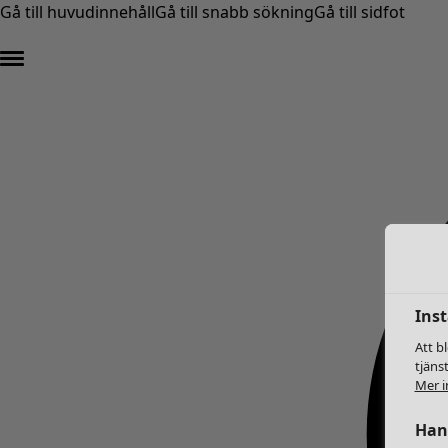
Gå till huvudinnehåll
Gå till snabb sökning
Gå till sidfot
Inst
Att b
tjäns
Mer i
Hant