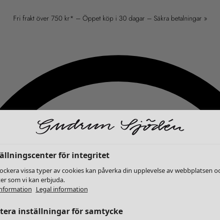
Fri frakt över 750 kr* – Öppet köp i 30 dagar – Säkra betalningar »
ällningscenter för integritet
lockera vissa typer av cookies kan påverka din upplevelse av webbplatsen o
ter som vi kan erbjuda.
nformation
Legal information
era inställningar för samtycke