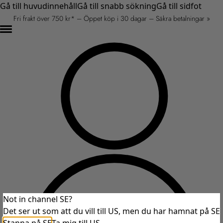
Gå till huvudinnehåll
Gå till snabb sökning
Gå till sidfot
Fri frakt över 750 kr* – Öppet köp i 30 dagar – Säkra betalningar »
Not in channel SE?
Det ser ut som att du vill till US, men du har hamnat på SE