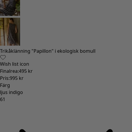
Gammaldags inredning
Lantlig inredning
Rolig inredning
Färgglad inredning
Blommig inredning
Natur
Bohemisk inredning
Skandinavisk inredning
Mysig inredning