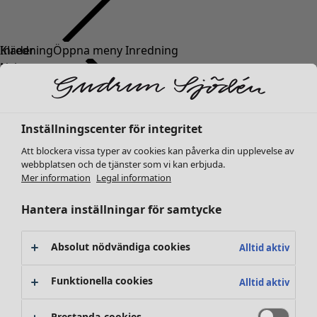
Kläder
Nyheter
Alla kläder
Klänningar
Tunikor
Inställningscenter för integritet
Toppar
Att blockera vissa typer av cookies kan påverka din upplevelse av
Skjortor & blusar
webbplatsen och de tjänster som vi kan erbjuda.
Koftor
Mer information
Legal information
Stickade tröjor
Västar
Hantera inställningar för samtycke
Kappor & jackor
Byxor
Absolut nödvändiga cookies
Alltid aktiv
Kjolar
Skor
Funktionella cookies
Alltid aktiv
Kimonos
Prestanda-cookies