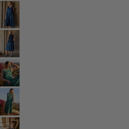
Rum
Badrum
Vardagsrum
Kök & matplats
Shoppa stilen
Klassisk och allmoge inredning