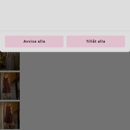
Inredning
Öppna meny Inredning
Avvisa alla
Tillåt alla
Inredning
Nyheter
All inredning
Gardiner
Kuddar & kuddfodral
Mattor
Frotté
Böcker
Tidigare favoriter