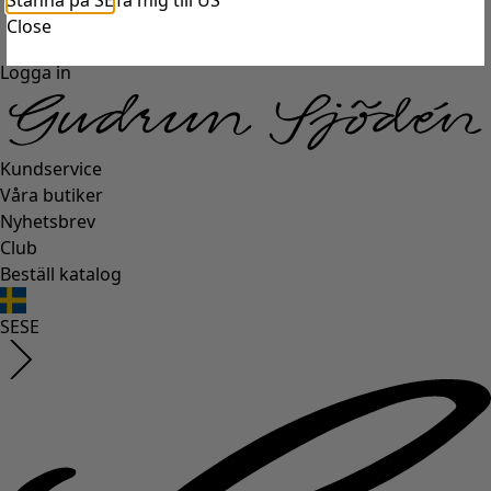
Stanna på SE
Ta mig till US
Close
Logga in
Kundservice
Våra butiker
Nyhetsbrev
Club
Beställ katalog
SE
SE