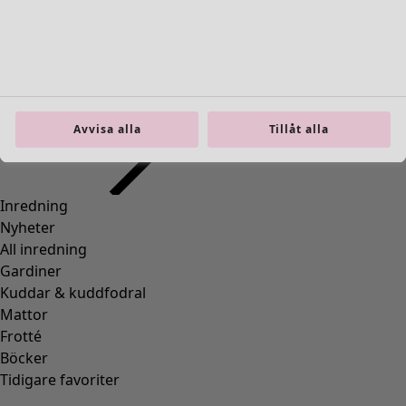
Inredning
Öppna meny Inredning
Avvisa alla
Tillåt alla
Inredning
Nyheter
All inredning
Gardiner
Kuddar & kuddfodral
Mattor
Frotté
Böcker
Tidigare favoriter