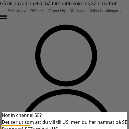
Gå till huvudinnehåll
Gå till snabb sökning
Gå till sidfot
Fri frakt över 750 kr* – Öppet köp i 30 dagar – Säkra betalningar »
Not in channel SE?
Det ser ut som att du vill till US, men du har hamnat på SE