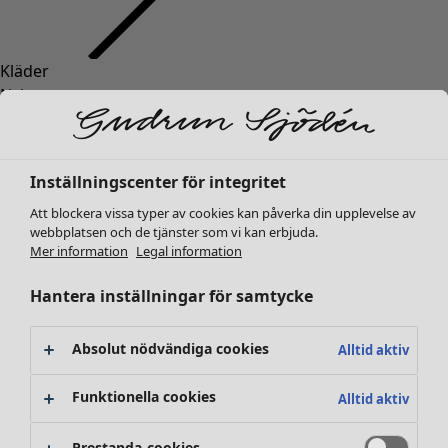
Kläder
Nyheter
Alla kläder
Klänningar
Tunikor
Inställningscenter för integritet
Toppar
Att blockera vissa typer av cookies kan påverka din upplevelse av
Skjortor & blusar
webbplatsen och de tjänster som vi kan erbjuda.
Koftor
Mer information
Legal information
Stickade tröjor
Västar
Hantera inställningar för samtycke
Kappor & jackor
Byxor
Absolut nödvändiga cookies
Alltid aktiv
Kjolar
Skor
Funktionella cookies
Alltid aktiv
Kimonos
Prestanda-cookies