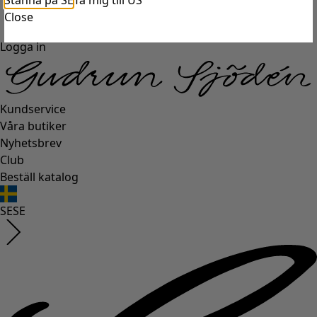
Stanna på SE
Ta mig till US
Close
Logga in
Kundservice
Våra butiker
Nyhetsbrev
Club
Beställ katalog
SE
SE