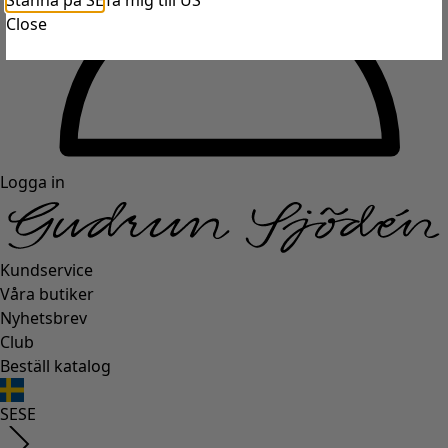
Stanna på SE
Ta mig till US
Close
Logga in
Kundservice
Våra butiker
Nyhetsbrev
Club
Beställ katalog
SE
SE