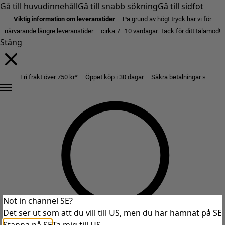
Gå till huvudinnehåll
Gå till snabb sökning
Gå till sidfot
Viktig information om leveranstider
– På grund av högt tryck har vi för
närvarande längre leveranstider – cirka 7–10 vardagar. Tack för ditt tålamod!
Stäng
Fri frakt över 750 kr* – Öppet köp i 30 dagar – Säkra betalningar »
Not in channel SE?
Det ser ut som att du vill till US, men du har hamnat på SE