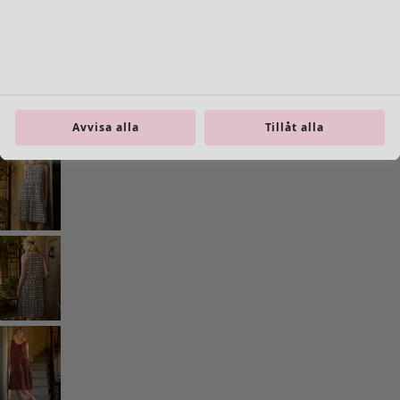
Inredning
Öppna meny Inredning
Avvisa alla
Tillåt alla
Inredning
Nyheter
All inredning
Gardiner
Kuddar & kuddfodral
Mattor
Frotté
Böcker
Tidigare favoriter