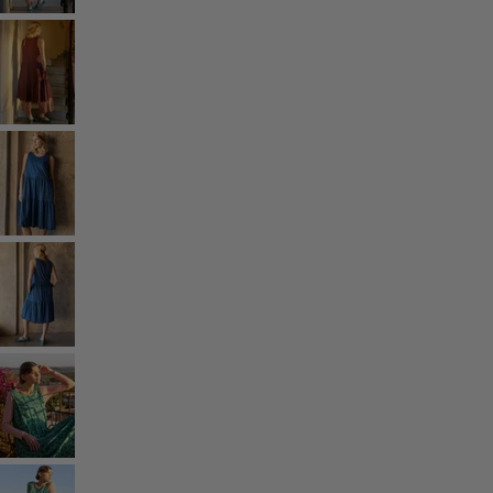
Rum
Badrum
Vardagsrum
Kök & matplats
Shoppa stilen
Klassisk och allmoge inredning