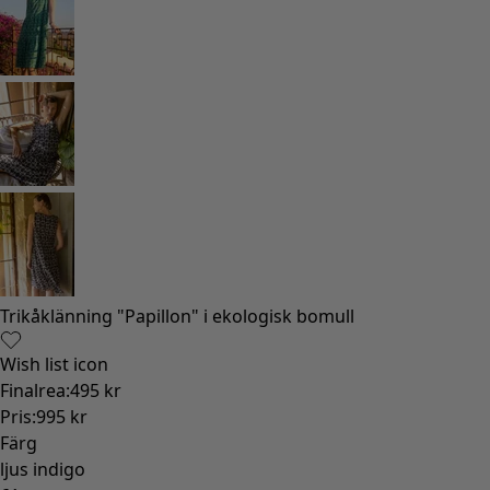
Gammaldags inredning
Lantlig inredning
Rolig inredning
Färgglad inredning
Blommig inredning
Natur
Bohemisk inredning
Skandinavisk inredning
Mysig inredning