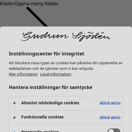
Kläder
Öppna meny Kläder
Inställningscenter för integritet
Kläder
Nyheter
Att blockera vissa typer av cookies kan påverka din upplevelse av
webbplatsen och de tjänster som vi kan erbjuda.
Alla kläder
Mer information
Legal information
Klänningar
Tunikor
Hantera inställningar för samtycke
Toppar
Skjortor & blusar
Absolut nödvändiga cookies
Alltid aktiv
Koftor
Stickade tröjor
Funktionella cookies
Alltid aktiv
Västar
Kappor & jackor
Prestanda-cookies