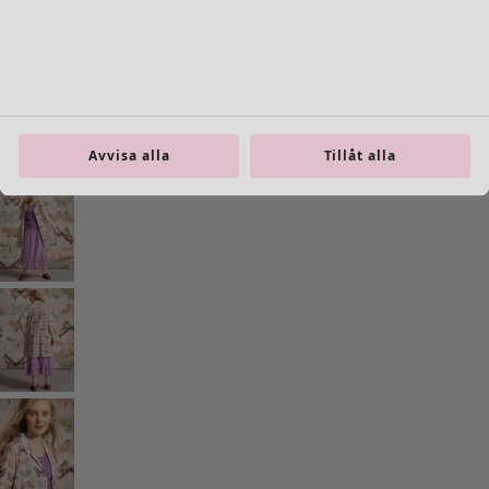
Previous slider image
Next slider image
Current slider image
Gå till 2
Gå till 3
Gå till 4
Avvisa alla
Tillåt alla
Fler färger