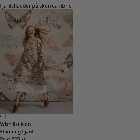
Fjärilsfladder på skön cambric
Wish list icon
Klänning Fjäril
Pris
:
695 kr