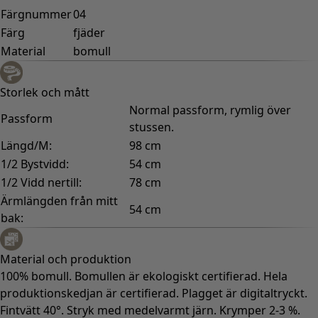
Färgnummer
04
Färg
fjäder
Material
bomull
Storlek och mått
Normal passform, rymlig över
Passform
stussen.
Längd/M:
98 cm
1/2 Bystvidd:
54 cm
1/2 Vidd nertill:
78 cm
Ärmlängden från mitt
54 cm
bak:
Material och produktion
100% bomull. Bomullen är ekologiskt certifierad. Hela
produktionskedjan är certifierad. Plagget är digitaltryckt.
Fintvätt 40°. Stryk med medelvarmt järn. Krymper 2-3 %.