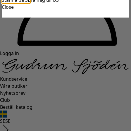
Stanna på SE
Ta mig till US
Close
Logga in
Kundservice
Våra butiker
Nyhetsbrev
Club
Beställ katalog
SE
SE