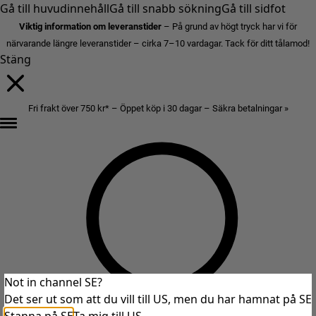
Gå till huvudinnehåll
Gå till snabb sökning
Gå till sidfot
Viktig information om leveranstider
– På grund av högt tryck har vi för
närvarande längre leveranstider – cirka 7–10 vardagar. Tack för ditt tålamod!
Stäng
Fri frakt över 750 kr* – Öppet köp i 30 dagar – Säkra betalningar »
Not in channel SE?
Det ser ut som att du vill till US, men du har hamnat på SE