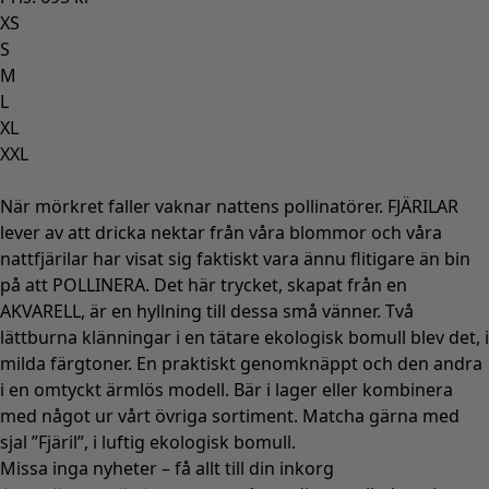
XS
S
M
L
XL
XXL
När mörkret faller vaknar nattens pollinatörer. FJÄRILAR
lever av att dricka nektar från våra blommor och våra
nattfjärilar har visat sig faktiskt vara ännu flitigare än bin
på att POLLINERA. Det här trycket, skapat från en
AKVARELL, är en hyllning till dessa små vänner. Två
lättburna klänningar i en tätare ekologisk bomull blev det, i
milda färgtoner. En praktiskt genomknäppt och den andra
i en omtyckt ärmlös modell. Bär i lager eller kombinera
med något ur vårt övriga sortiment. Matcha gärna med
sjal ”Fjäril”, i luftig ekologisk bomull.
Missa inga nyheter – få allt till din inkorg