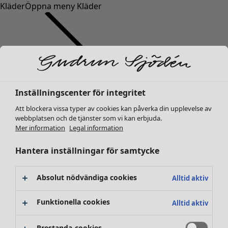
Kläder
Öppna meny Kläder
Inställningscenter för integritet
Kläder
Inredning
Öppna meny Inredning
Nyheter
Att blockera vissa typer av cookies kan påverka din upplevelse av
webbplatsen och de tjänster som vi kan erbjuda.
Alla kläder
Mer information
Legal information
Klänningar
Tunikor
Hantera inställningar för samtycke
Toppar
Skjortor & blusar
Absolut nödvändiga cookies
Alltid aktiv
Koftor
Stickade tröjor
Inredning
Kampanjer
Öppna meny Kampanjer
Funktionella cookies
Alltid aktiv
Västar
Nyheter
Kappor & jackor
All inredning
Prestanda-cookies