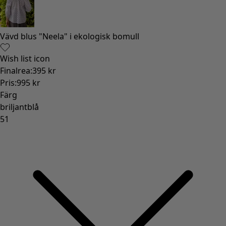
Gammaldags inredning
Lantlig inredning
Rolig inredning
Färgglad inredning
Blommig inredning
Natur
Bohemisk inredning
Skandinavisk inredning
Mysig inredning