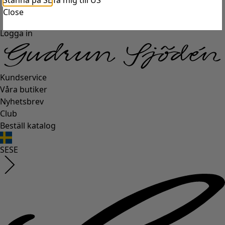
Stanna på SE
Ta mig till US
Close
Logga in
Kundservice
Våra butiker
Nyhetsbrev
Club
Beställ katalog
SE
SE