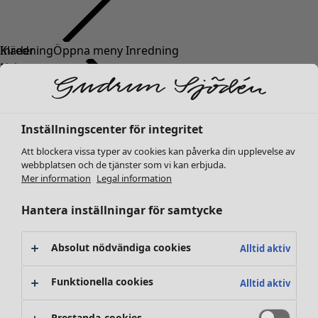
Kläder
Nyheter
Alla kläder
Klänningar
Tunikor
Inställningscenter för integritet
Toppar
Att blockera vissa typer av cookies kan påverka din upplevelse av
Skjortor & blusar
webbplatsen och de tjänster som vi kan erbjuda.
Koftor
Mer information
Legal information
Stickade tröjor
Västar
Hantera inställningar för samtycke
Kappor & jackor
Byxor
Absolut nödvändiga cookies
Alltid aktiv
Kjolar
Skor
Funktionella cookies
Alltid aktiv
Kimonos
Prestanda-cookies