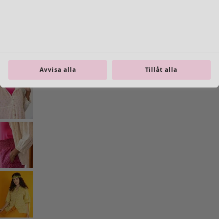
Inredning
Öppna meny Inredning
Avvisa alla
Tillåt alla
Inredning
Nyheter
All inredning
Gardiner
Kuddar & kuddfodral
Mattor
Frotté
Böcker
Tidigare favoriter