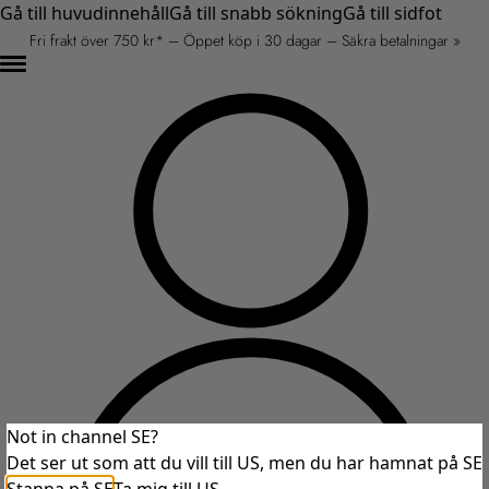
Gå till huvudinnehåll
Gå till snabb sökning
Gå till sidfot
Fri frakt över 750 kr* – Öppet köp i 30 dagar – Säkra betalningar »
Not in channel SE?
Det ser ut som att du vill till US, men du har hamnat på SE