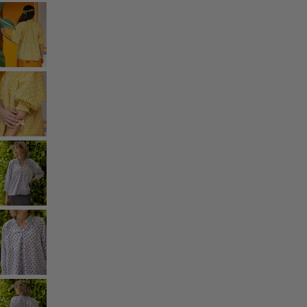
Rum
Badrum
Vardagsrum
Kök & matplats
Shoppa stilen
Klassisk och allmoge inredning