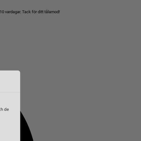
10 vardagar. Tack för ditt tålamod!
ch de