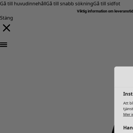
Gå till huvudinnehåll
Gå till snabb sökning
Gå till sidfot
Viktig information om leveransti
Stäng
Inst
Att b
tjäns
Mer i
Hant