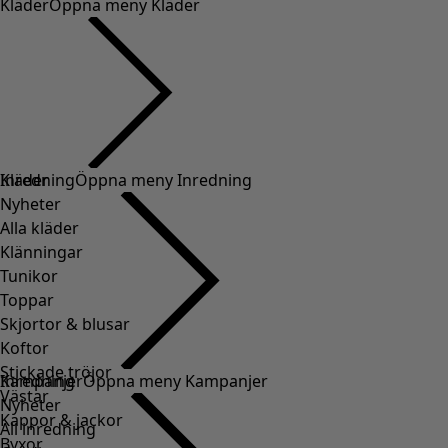
Kläder
Öppna meny Kläder
Kläder
Inredning
Öppna meny Inredning
Nyheter
Alla kläder
Klänningar
Tunikor
Toppar
Skjortor & blusar
Koftor
Stickade tröjor
Inredning
Kampanjer
Öppna meny Kampanjer
Västar
Nyheter
Kappor & jackor
All inredning
Byxor