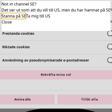
Not in channel SE?
Absolut nödvändiga cookies
Alltid 
Det ser ut som att du vill till US, men du har hamnat på SE
Stanna på SE
Ta mig till US
Funktionella cookies
Alltid 
Close
Prestanda-cookies
Riktade cookies
Användning av pseudonymiserade e-postadresser
Bekräfta mina val
Avvisa alla
Tillåt alla