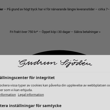
der
– På grund av högt tryck har vi för närvarande längre leveranstider – cirka 7–
Fri frakt över 750 kr* – Öppet köp i 30 dagar – Säkra betalningar »
ällningscenter för integritet
lockera vissa typer av cookies kan påverka din upplevelse av webbplatsen o
ter som vi kan erbjuda.
nformation
Legal information
era inställningar för samtycke