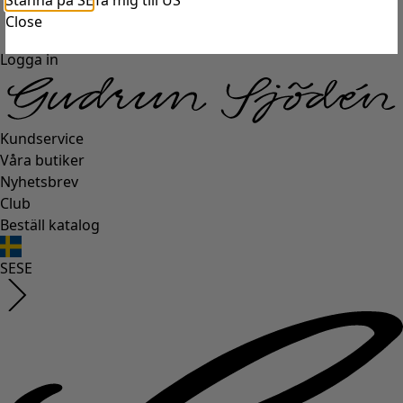
Stanna på SE
Ta mig till US
Close
Logga in
Kundservice
Våra butiker
Nyhetsbrev
Club
Beställ katalog
SE
SE