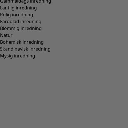
Wish list icon
Finalrea
:
295 kr
Pris
:
895 kr
Färg
lupin
58