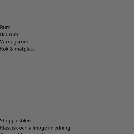
Trikåklänning "Rema" i ekologisk bomull