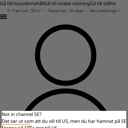
Gå till huvudinnehåll
Gå till snabb sökning
Gå till sidfot
Fri frakt över 750 kr* – Öppet köp i 30 dagar – Säkra betalningar »
Not in channel SE?
Det ser ut som att du vill till US, men du har hamnat på SE