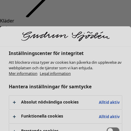
Kläder
Inredning
Öppna meny Inredning
Nyheter
Alla kläder
Klänningar
Tunikor
Inställningscenter för integritet
Toppar
Att blockera vissa typer av cookies kan påverka din upplevelse av
Skjortor & blusar
webbplatsen och de tjänster som vi kan erbjuda.
Koftor
Mer information
Legal information
Stickade tröjor
Inredning
Kampanjer
Öppna meny Kampanjer
Västar
Hantera inställningar för samtycke
Nyheter
Kappor & jackor
All inredning
Byxor
Gardiner
Absolut nödvändiga cookies
Alltid aktiv
Kjolar
Kuddar & kuddfodral
Skor
Mattor
Funktionella cookies
Alltid aktiv
Kimonos
Frotté
Böcker
Prestanda-cookies