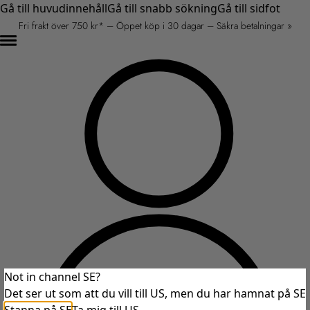
Gå till huvudinnehåll
Gå till snabb sökning
Gå till sidfot
Fri frakt över 750 kr* – Öppet köp i 30 dagar – Säkra betalningar »
Not in channel SE?
Det ser ut som att du vill till US, men du har hamnat på SE