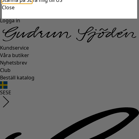
Stanna på SE
Ta mig till US
Close
Logga in
Kundservice
Våra butiker
Nyhetsbrev
Club
Beställ katalog
SE
SE