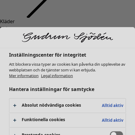
Kläder
Nyheter
Alla kläder
Klänningar
Tunikor
Inställningscenter för integritet
Toppar
Att blockera vissa typer av cookies kan påverka din upplevelse av
Skjortor & blusar
webbplatsen och de tjänster som vi kan erbjuda.
Koftor
Mer information
Legal information
Stickade tröjor
Västar
Hantera inställningar för samtycke
Kappor & jackor
Byxor
Absolut nödvändiga cookies
Alltid aktiv
Kjolar
Skor
Funktionella cookies
Alltid aktiv
Kimonos
Prestanda-cookies