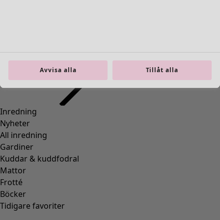
Inredning
Öppna meny Inredning
Avvisa alla
Tillåt alla
Inredning
Nyheter
All inredning
Gardiner
Kuddar & kuddfodral
Mattor
Frotté
Böcker
Tidigare favoriter