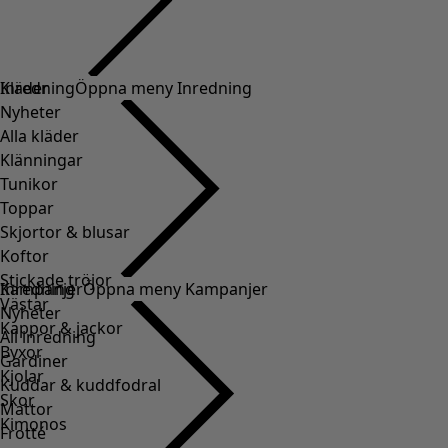
Kläder
Inredning
Öppna meny Inredning
Nyheter
Alla kläder
Klänningar
Tunikor
Toppar
Skjortor & blusar
Koftor
Stickade tröjor
Inredning
Kampanjer
Öppna meny Kampanjer
Västar
Nyheter
Kappor & jackor
All inredning
Byxor
Gardiner
Kjolar
Kuddar & kuddfodral
Skor
Mattor
Kimonos
Frotté