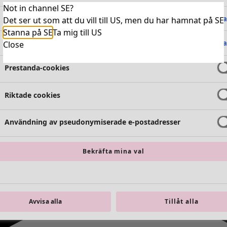
Not in channel SE?
Absolut nödvändiga cookies
Alltid 
Det ser ut som att du vill till US, men du har hamnat på SE
Stanna på SE
Ta mig till US
Funktionella cookies
Alltid 
Close
Prestanda-cookies
Riktade cookies
Användning av pseudonymiserade e-postadresser
Bekräfta mina val
Avvisa alla
Tillåt alla