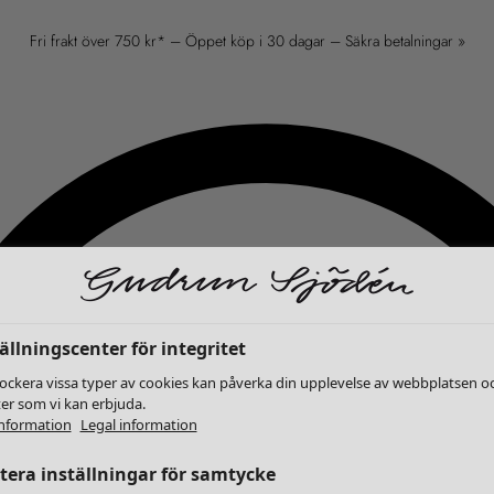
Fri frakt över 750 kr* – Öppet köp i 30 dagar – Säkra betalningar »
ällningscenter för integritet
lockera vissa typer av cookies kan påverka din upplevelse av webbplatsen o
ter som vi kan erbjuda.
nformation
Legal information
era inställningar för samtycke