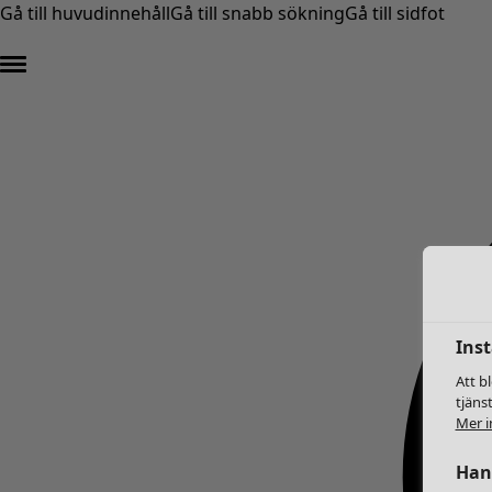
Gå till huvudinnehåll
Gå till snabb sökning
Gå till sidfot
Inst
Att b
tjäns
Mer i
Hant