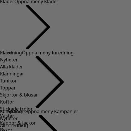
Kläder
Öppna meny Kläder
Kläder
Inredning
Öppna meny Inredning
Nyheter
Alla kläder
Klänningar
Tunikor
Toppar
Skjortor & blusar
Koftor
Stickade tröjor
Inredning
Kampanjer
Öppna meny Kampanjer
Västar
Nyheter
Kappor & jackor
All inredning
Byxor