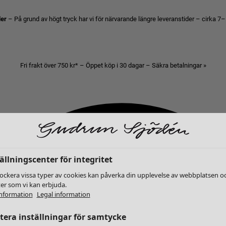
der
– På grund av högt tryck har vi för närvarande längre leveranstider – cirka 7–
Fri frakt över 750 kr* – Öppet köp i 30 dagar – Säkra betalningar »
ällningscenter för integritet
lockera vissa typer av cookies kan påverka din upplevelse av webbplatsen o
ter som vi kan erbjuda.
nformation
Legal information
era inställningar för samtycke