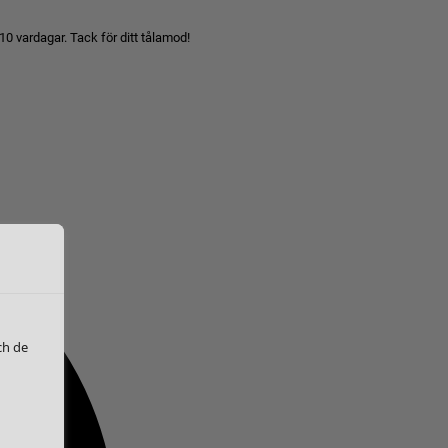
10 vardagar. Tack för ditt tålamod!
ch de