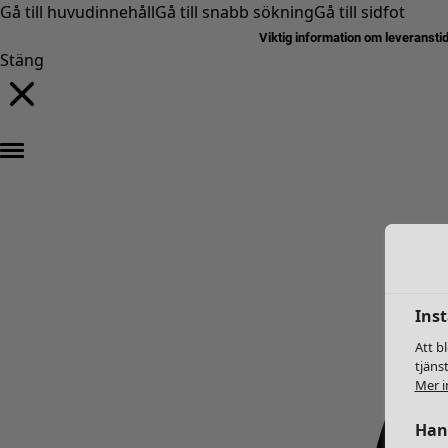
Gå till huvudinnehåll
Gå till snabb sökning
Gå till sidfot
Viktig information om leveransti
Stäng
Inst
Att b
tjäns
Mer i
Hant