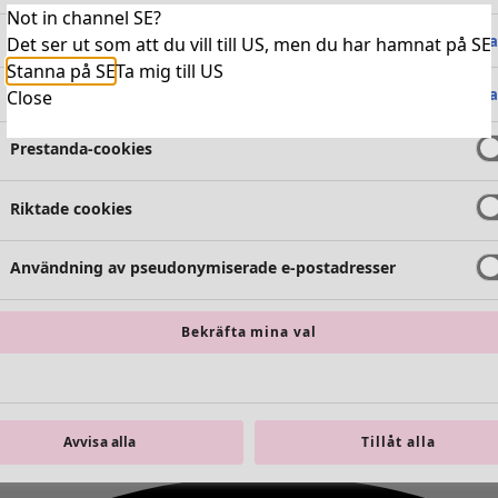
Not in channel SE?
Absolut nödvändiga cookies
Alltid 
Det ser ut som att du vill till US, men du har hamnat på SE
Stanna på SE
Ta mig till US
Funktionella cookies
Alltid 
Close
Prestanda-cookies
Riktade cookies
Användning av pseudonymiserade e-postadresser
Bekräfta mina val
Avvisa alla
Tillåt alla