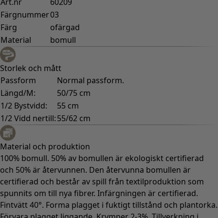
Art.nr
60209
Färgnummer
03
Färg
ofärgad
Material
bomull
Storlek och mått
Passform
Normal passform.
Längd/M:
50/75 cm
1/2 Bystvidd:
55 cm
1/2 Vidd nertill:
55/62 cm
Material och produktion
100% bomull. 50% av bomullen är ekologiskt certifierad
och 50% är återvunnen. Den återvunna bomullen är
certifierad och består av spill från textilproduktion som
spunnits om till nya fibrer. Infärgningen är certifierad.
Fintvätt 40°. Forma plagget i fuktigt tillstånd och plantorka.
Förvara plagget liggande. Krymper 2-3%. Tillverkning i