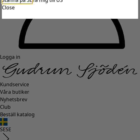
Stanna på SE
Ta mig till US
Close
Logga in
Kundservice
Våra butiker
Nyhetsbrev
Club
Beställ katalog
SE
SE