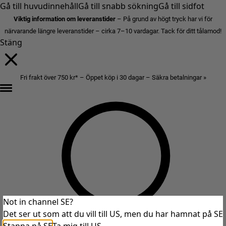
Gå till huvudinnehåll
Gå till snabb sökning
Gå till sidfot
Viktig information om leveranstider
– På grund av högt tryck har vi för
närvarande längre leveranstider – cirka 7–10 vardagar. Tack för ditt tålamod!
Stäng
Fri frakt över 750 kr* – Öppet köp i 30 dagar – Säkra betalningar »
Not in channel SE?
Det ser ut som att du vill till US, men du har hamnat på SE