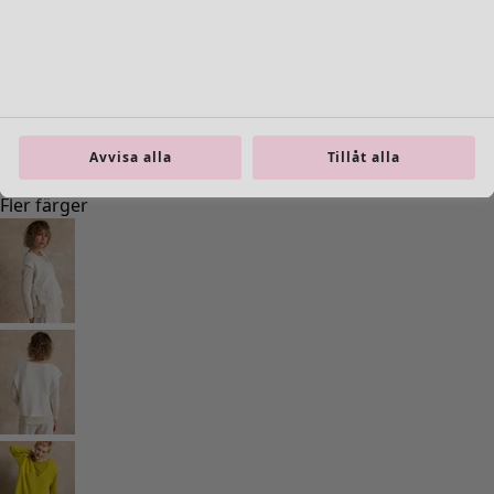
Previous slider image
Next slider image
Current slider image
Gå till 2
Gå till 3
Gå till 4
Gå till 5
Avvisa alla
Tillåt alla
Gå till 6
Fler färger