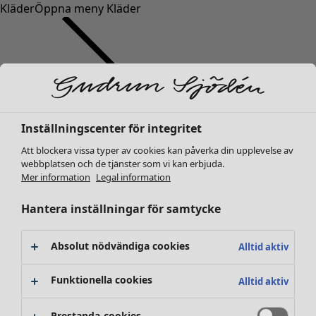
Kläder
Öppna meny Kläder
Inställningscenter för integritet
Kläder
Inredning
Öppna meny Inredning
Nyheter
Att blockera vissa typer av cookies kan påverka din upplevelse av
webbplatsen och de tjänster som vi kan erbjuda.
Alla kläder
Mer information
Legal information
Klänningar
Tunikor
Hantera inställningar för samtycke
Toppar
Skjortor & blusar
Absolut nödvändiga cookies
Alltid aktiv
Koftor
Stickade tröjor
Inredning
Kampanjer
Öppna meny Kampanjer
Funktionella cookies
Alltid aktiv
Västar
Nyheter
Kappor & jackor
All inredning
Prestanda-cookies