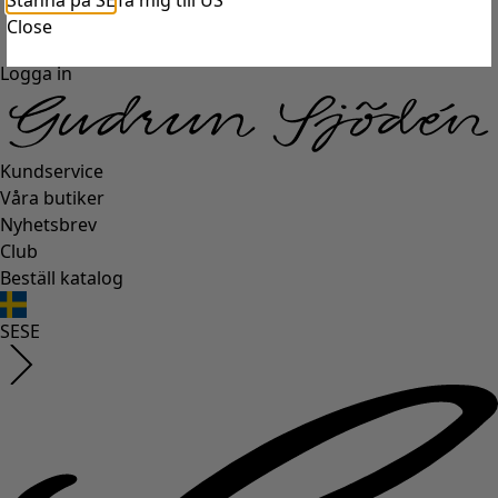
Stanna på SE
Ta mig till US
Close
Logga in
Kundservice
Våra butiker
Nyhetsbrev
Club
Beställ katalog
SE
SE