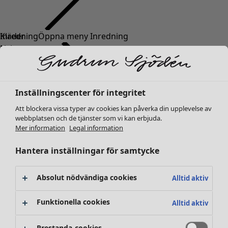
Kläder
Nyheter
Alla kläder
Klänningar
Tunikor
Inställningscenter för integritet
Toppar
Att blockera vissa typer av cookies kan påverka din upplevelse av
Skjortor & blusar
webbplatsen och de tjänster som vi kan erbjuda.
Koftor
Mer information
Legal information
Stickade tröjor
Västar
Hantera inställningar för samtycke
Kappor & jackor
Byxor
Absolut nödvändiga cookies
Alltid aktiv
Kjolar
Skor
Funktionella cookies
Alltid aktiv
Kimonos
Prestanda-cookies