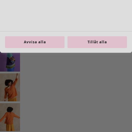
Inredning
Öppna meny Inredning
Avvisa alla
Tillåt alla
Inredning
Nyheter
All inredning
Gardiner
Kuddar & kuddfodral
Mattor
Frotté
Böcker
Tidigare favoriter