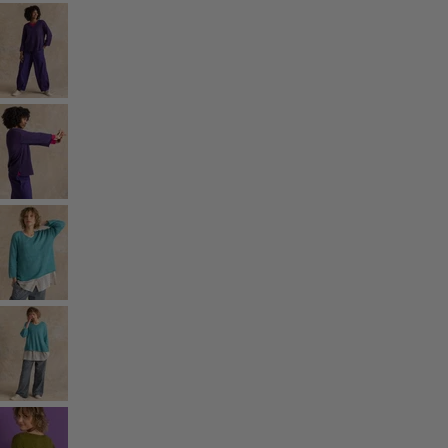
Rum
Badrum
Vardagsrum
Kök & matplats
Shoppa stilen
Klassisk och allmoge inredning