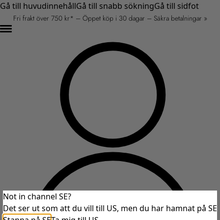
Gå till huvudinnehåll
Gå till snabb sökning
Gå till sidfot
Fri frakt över 750 kr* – Öppet köp i 30 dagar – Säkra betalningar »
Not in channel SE?
Det ser ut som att du vill till US, men du har hamnat på SE