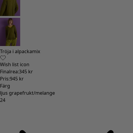
Gammaldags inredning
Lantlig inredning
Rolig inredning
Färgglad inredning
Blommig inredning
Natur
Bohemisk inredning
Skandinavisk inredning
Mysig inredning