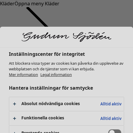
Kläder
Öppna meny Kläder
Inställningscenter för integritet
Kläder
Nyheter
Att blockera vissa typer av cookies kan påverka din upplevelse av
webbplatsen och de tjänster som vi kan erbjuda.
Alla kläder
Mer information
Legal information
Klänningar
Tunikor
Hantera inställningar för samtycke
Toppar
Skjortor & blusar
Absolut nödvändiga cookies
Alltid aktiv
Koftor
Stickade tröjor
Funktionella cookies
Alltid aktiv
Västar
Kappor & jackor
Prestanda-cookies