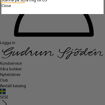
Stanna på SE
Ta mig till US
Close
Logga in
Kundservice
Våra butiker
Nyhetsbrev
Club
Beställ katalog
SE
SE