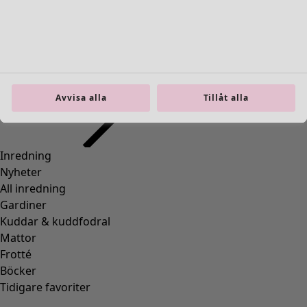
Inredning
Öppna meny Inredning
Avvisa alla
Tillåt alla
Inredning
Nyheter
All inredning
Gardiner
Kuddar & kuddfodral
Mattor
Frotté
Böcker
Tidigare favoriter