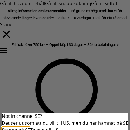
Gå till huvudinnehåll
Gå till snabb sökning
Gå till sidfot
Viktig information om leveranstider
– På grund av högt tryck har vi för
närvarande längre leveranstider – cirka 7–10 vardagar. Tack för ditt tålamod!
Stäng
Fri frakt över 750 kr* – Öppet köp i 30 dagar – Säkra betalningar »
Not in channel SE?
Det ser ut som att du vill till US, men du har hamnat på SE