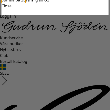
Stanna på SE
Ta mig till US
Close
Logga in
Kundservice
Våra butiker
Nyhetsbrev
Club
Beställ katalog
SE
SE