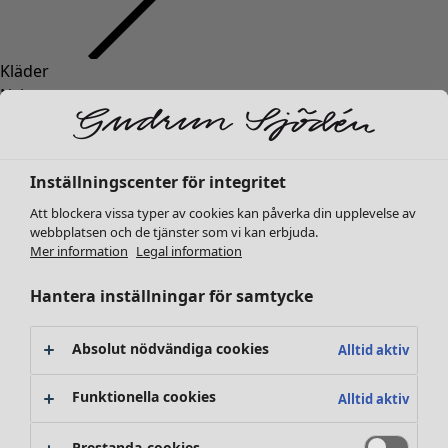
Kläder
Inredning
Öppna meny Inredning
Nyheter
Alla kläder
Klänningar
Tunikor
Inställningscenter för integritet
Toppar
Att blockera vissa typer av cookies kan påverka din upplevelse av
Skjortor & blusar
webbplatsen och de tjänster som vi kan erbjuda.
Koftor
Mer information
Legal information
Stickade tröjor
Inredning
Kampanjer
Öppna meny Kampanjer
Västar
Hantera inställningar för samtycke
Nyheter
Kappor & jackor
All inredning
Byxor
Gardiner
Absolut nödvändiga cookies
Alltid aktiv
Kjolar
Kuddar & kuddfodral
Skor
Mattor
Funktionella cookies
Alltid aktiv
Kimonos
Frotté
Böcker
Prestanda-cookies