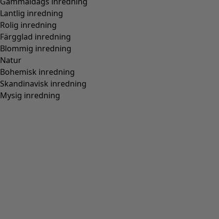
Tröja i alpackamix
Wish list icon
Finalrea
:
345 kr
Pris
:
945 kr
Färg
flerfärgad
06