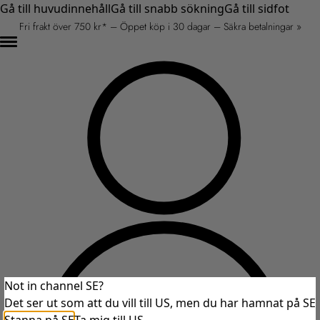
Gå till huvudinnehåll
Gå till snabb sökning
Gå till sidfot
Fri frakt över 750 kr* – Öppet köp i 30 dagar – Säkra betalningar »
Not in channel SE?
Det ser ut som att du vill till US, men du har hamnat på SE