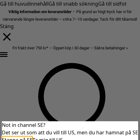
Gå till huvudinnehåll
Gå till snabb sökning
Gå till sidfot
Viktig information om leveranstider
– På grund av högt tryck har vi för
närvarande längre leveranstider – cirka 7–10 vardagar. Tack för ditt tålamod!
Stäng
Fri frakt över 750 kr* – Öppet köp i 30 dagar – Säkra betalningar »
Not in channel SE?
Det ser ut som att du vill till US, men du har hamnat på SE