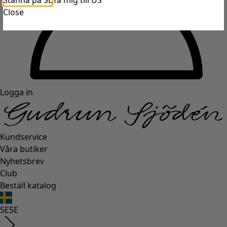
Stanna på SE
Ta mig till US
Close
Logga in
Kundservice
Våra butiker
Nyhetsbrev
Club
Beställ katalog
SE
SE