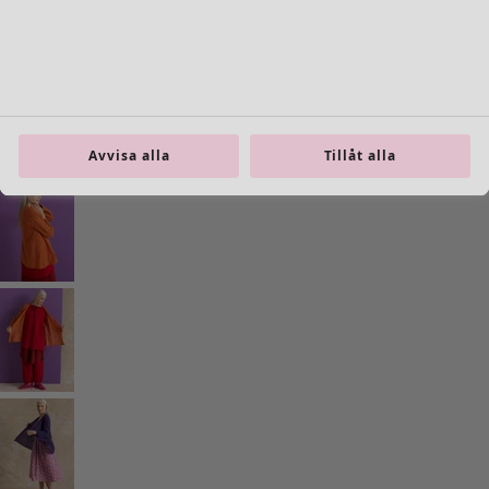
Previous slider image
Next slider image
Current slider image
Gå till 2
Gå till 3
Gå till 4
Avvisa alla
Tillåt alla
Fler färger