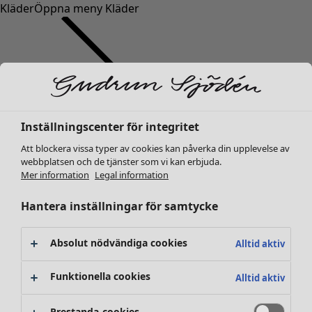
Kläder
Öppna meny Kläder
Inställningscenter för integritet
Kläder
Inredning
Öppna meny Inredning
Nyheter
Att blockera vissa typer av cookies kan påverka din upplevelse av
webbplatsen och de tjänster som vi kan erbjuda.
Alla kläder
Mer information
Legal information
Klänningar
Tunikor
Hantera inställningar för samtycke
Toppar
Skjortor & blusar
Absolut nödvändiga cookies
Alltid aktiv
Koftor
Stickade tröjor
Inredning
Kampanjer
Öppna meny Kampanjer
Funktionella cookies
Alltid aktiv
Västar
Nyheter
Kappor & jackor
All inredning
Prestanda-cookies