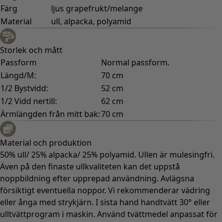
Färg
ljus grapefrukt/melange
Material
ull, alpacka, polyamid
Storlek och mått
Passform
Normal passform.
Längd/M:
70 cm
1/2 Bystvidd:
52 cm
1/2 Vidd nertill:
62 cm
Ärmlängden från mitt bak:
70 cm
Material och produktion
50% ull/ 25% alpacka/ 25% polyamid. Ullen är mulesingfri.
Även på den finaste ullkvaliteten kan det uppstå
noppbildning efter upprepad användning. Avlägsna
försiktigt eventuella noppor. Vi rekommenderar vädring
eller ånga med strykjärn. I sista hand handtvätt 30° eller
ulltvättprogram i maskin. Använd tvättmedel anpassat för