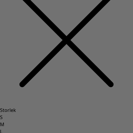
Storlek
S
M
L