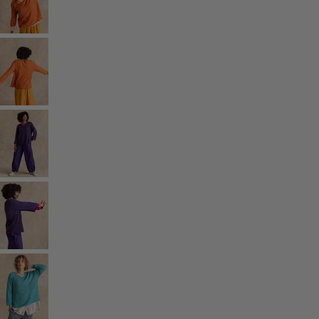
Rum
Badrum
Vardagsrum
Kök & matplats
Shoppa stilen
Klassisk och allmoge inredning