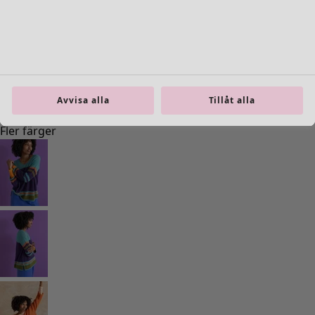
Inredning
Öppna meny Inredning
Avvisa alla
Tillåt alla
Inredning
Nyheter
All inredning
Gardiner
Kuddar & kuddfodral
Mattor
Frotté
Böcker
Tidigare favoriter