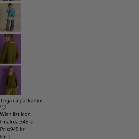
Gammaldags inredning
Lantlig inredning
Rolig inredning
Färgglad inredning
Blommig inredning
Natur
Bohemisk inredning
Skandinavisk inredning
Mysig inredning