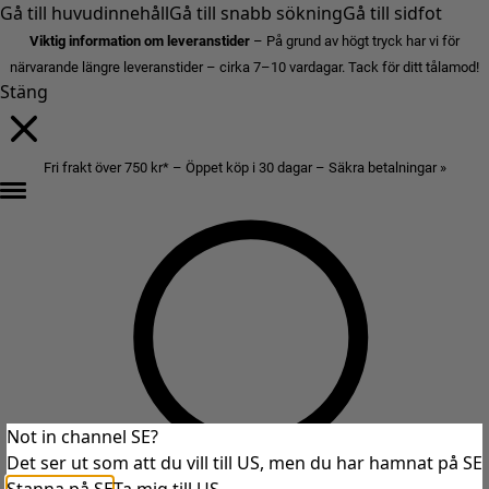
Gå till huvudinnehåll
Gå till snabb sökning
Gå till sidfot
Viktig information om leveranstider
– På grund av högt tryck har vi för
närvarande längre leveranstider – cirka 7–10 vardagar. Tack för ditt tålamod!
Stäng
Fri frakt över 750 kr* – Öppet köp i 30 dagar – Säkra betalningar »
Not in channel SE?
Det ser ut som att du vill till US, men du har hamnat på SE