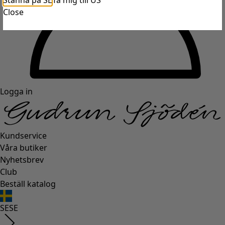
Stanna på SE
Ta mig till US
Close
Logga in
Kundservice
Våra butiker
Nyhetsbrev
Club
Beställ katalog
SE
SE