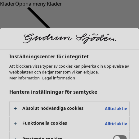
Kläder
Öppna meny Kläder
Inställningscenter för integritet
Kläder
Nyheter
Att blockera vissa typer av cookies kan påverka din upplevelse av
webbplatsen och de tjänster som vi kan erbjuda.
Alla kläder
Mer information
Legal information
Klänningar
Tunikor
Hantera inställningar för samtycke
Toppar
Skjortor & blusar
Absolut nödvändiga cookies
Alltid aktiv
Koftor
Stickade tröjor
Funktionella cookies
Alltid aktiv
Västar
Kappor & jackor
Prestanda-cookies