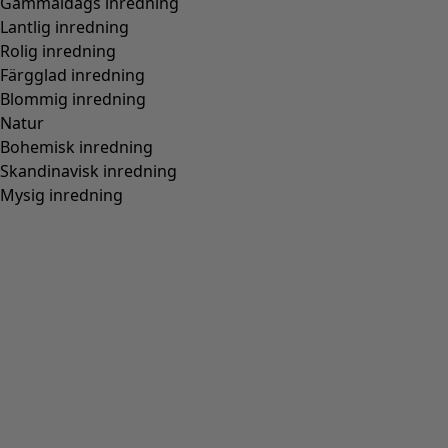
Wish list icon
Finalrea
:
395 kr
Pris
:
1 095 kr
Färg
grönpeppar/melange
80