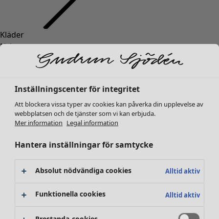
Kläder
Inredning
Öppna meny Inredning
Nyheter
Alla kläder
Klänningar
Tunikor
Inställningscenter för integritet
Toppar
Att blockera vissa typer av cookies kan påverka din upplevelse av
Skjortor & blusar
webbplatsen och de tjänster som vi kan erbjuda.
Koftor
Mer information
Legal information
Stickade tröjor
Inredning
Kampanjer
Öppna meny Kampanjer
Västar
Hantera inställningar för samtycke
Nyheter
Kappor & jackor
All inredning
Byxor
Gardiner
Absolut nödvändiga cookies
Alltid aktiv
Kjolar
Kuddar & kuddfodral
Skor
Mattor
Funktionella cookies
Alltid aktiv
Kimonos
Frotté
Böcker
Prestanda-cookies