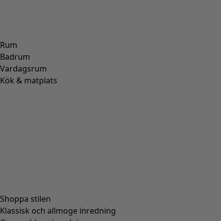
Omlottkofta i alpackamix