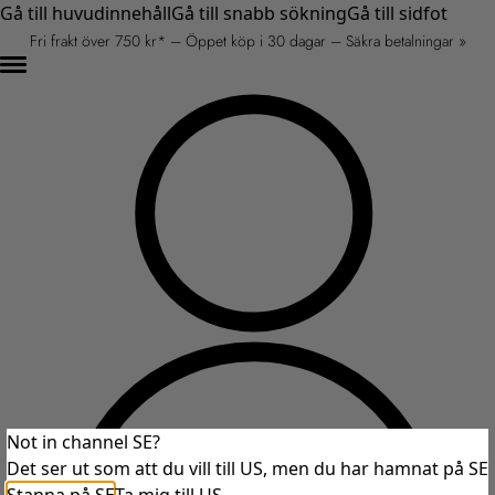
Gå till huvudinnehåll
Gå till snabb sökning
Gå till sidfot
Fri frakt över 750 kr* – Öppet köp i 30 dagar – Säkra betalningar »
Not in channel SE?
Det ser ut som att du vill till US, men du har hamnat på SE