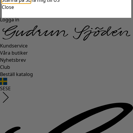
Stanna på SE
Ta mig till US
Close
Logga in
Kundservice
Våra butiker
Nyhetsbrev
Club
Beställ katalog
SE
SE