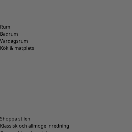
ALPACKA
(
107
)
SKINN
(
57
)
VISKOS
(
53
)
POLYESTER
(
51
)
SIDEN
(
30
)
PAPPER
(
8
)
KERAMIK
(
4
)
HAMPA
(
3
)
RAMI
(
3
)
JUTE
(
2
)
Passform
Passform
Normal passform
(
976
)
Rymlig passform
(
238
)
Figurnära passform
(
154
)