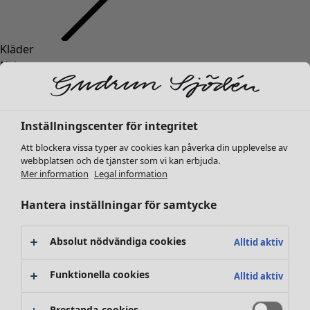
Kläder
Inredning
Öppna meny Inredning
Nyheter
Alla kläder
Klänningar
Tunikor
Inställningscenter för integritet
Toppar
Att blockera vissa typer av cookies kan påverka din upplevelse av
Skjortor & blusar
webbplatsen och de tjänster som vi kan erbjuda.
Koftor
Mer information
Legal information
Stickade tröjor
Inredning
Kampanjer
Öppna meny Kampanjer
Västar
Hantera inställningar för samtycke
Nyheter
Kappor & jackor
All inredning
Byxor
Gardiner
Absolut nödvändiga cookies
Alltid aktiv
Kjolar
Kuddar & kuddfodral
Skor
Mattor
Funktionella cookies
Alltid aktiv
Kimonos
Frotté
Böcker
Prestanda-cookies