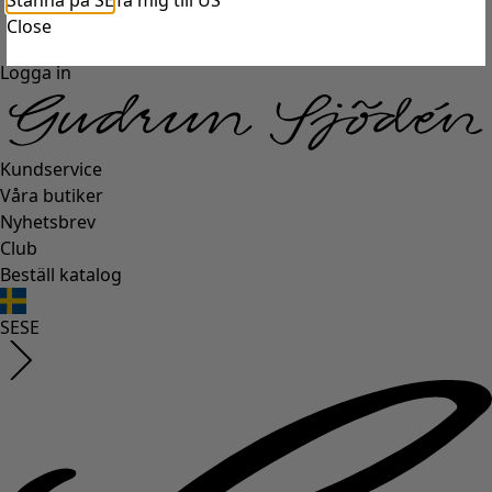
Stanna på SE
Ta mig till US
Close
Logga in
Kundservice
Våra butiker
Nyhetsbrev
Club
Beställ katalog
SE
SE