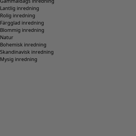
Normal passform, rymlig över stussen
(
94
)
Normal till rymlig passform
(
67
)
Normal passform, rymlig nedtill
(
65
)
Extra rymlig passform
(
24
)
Figurnära passform, normal nedtill
(
23
)
(
18
)
Figurnära passform, rymlig nedtill
(
12
)
Bred
(
5
)
Figurnära passform, normal över stussen
(
4
)
Figurnära passform, rymlig över stussen
(
3
)
Visa alla
Rensa
Sortera på pris
:
sort.bypriceasc
sort.bypricedesc
1958 produkter