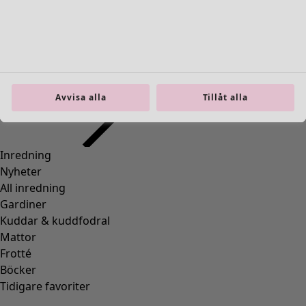
36
(
83
)
37
(
83
)
38
(
83
)
39
(
83
)
40
(
83
)
41
(
83
)
Avvisa alla
Tillåt alla
42
(
83
)
Material
Material
BOMULL
(
1295
)
ELASTAN
(
288
)
ULL
(
271
)
POLYAMID
(
267
)
LIN
(
208
)
MODAL
(
131
)
LYOCELL
(
116
)