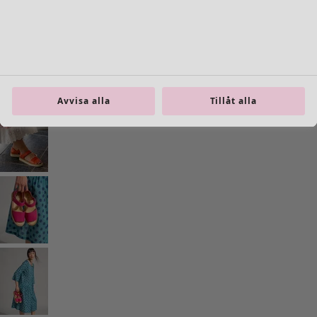
Gå till 4
Fler färger
Avvisa alla
Tillåt alla