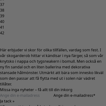
37
38
39
40
41
42
Här erbjuder vi skor för olika tillfällen, vardag som fest. I
vår skogarderob hittar vi kändisar i nya färger, så som vår
knytsko i nappa och tygsneakern i bomull. Men också en
ny fin sandal och en liten ballerina med dekorativa
stansade hålmönster. Utmärkt att bära som innesko likväl
som den passar att få flytta med ut i solen när vädret
tillåter.
Missa inga nyheter – få allt till din inkorg
Ange din e-mailadress
*
Ja tack »