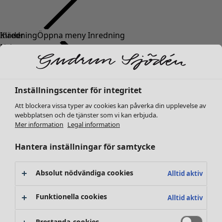
Kläder
Inredning
Öppna meny Inredning
Nyheter
Alla kläder
Klänningar
Tunikor
Inställningscenter för integritet
Toppar
Att blockera vissa typer av cookies kan påverka din upplevelse av
Skjortor & blusar
webbplatsen och de tjänster som vi kan erbjuda.
Koftor
Mer information
Legal information
Stickade tröjor
Inredning
Kampanjer
Öppna meny Kampanjer
Västar
Hantera inställningar för samtycke
Nyheter
Kappor & jackor
All inredning
Byxor
Gardiner
Absolut nödvändiga cookies
Alltid aktiv
Kjolar
Kuddar & kuddfodral
Skor
Mattor
Funktionella cookies
Alltid aktiv
Kimonos
Frotté
Böcker
Prestanda-cookies