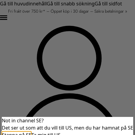
Gå till huvudinnehåll
Gå till snabb sökning
Gå till sidfot
Fri frakt över 750 kr* – Öppet köp i 30 dagar – Säkra betalningar »
Not in channel SE?
Det ser ut som att du vill till US, men du har hamnat på SE