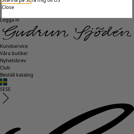
Stanna på SE
Ta mig till US
Close
Logga in
Kundservice
Våra butiker
Nyhetsbrev
Club
Beställ katalog
SE
SE