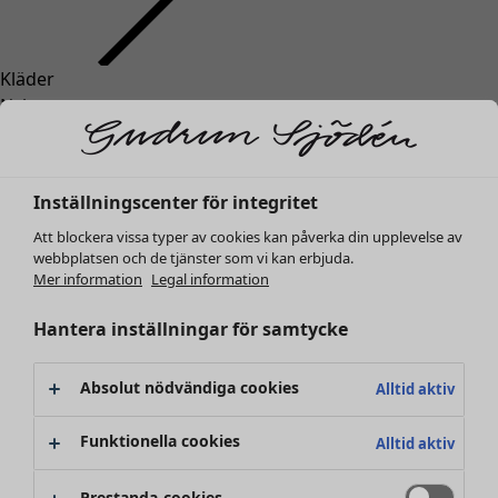
Kläder
Inredning
Öppna meny Inredning
Nyheter
Alla kläder
Klänningar
Tunikor
Inställningscenter för integritet
Toppar
Att blockera vissa typer av cookies kan påverka din upplevelse av
Skjortor & blusar
webbplatsen och de tjänster som vi kan erbjuda.
Koftor
Mer information
Legal information
Stickade tröjor
Inredning
Kampanjer
Öppna meny Kampanjer
Västar
Hantera inställningar för samtycke
Nyheter
Kappor & jackor
All inredning
Byxor
Gardiner
Absolut nödvändiga cookies
Alltid aktiv
Kjolar
Kuddar & kuddfodral
Skor
Mattor
Funktionella cookies
Alltid aktiv
Kimonos
Frotté
Böcker
Prestanda-cookies