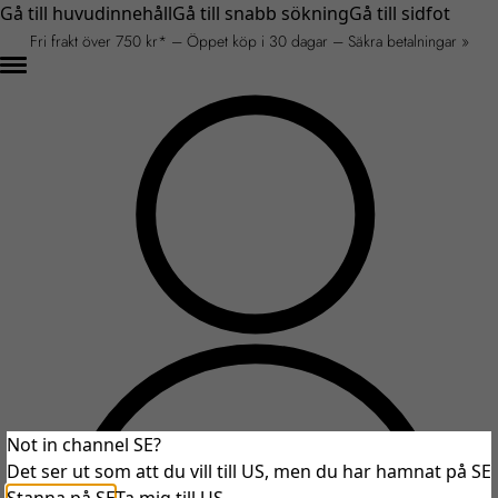
Gå till huvudinnehåll
Gå till snabb sökning
Gå till sidfot
Fri frakt över 750 kr* – Öppet köp i 30 dagar – Säkra betalningar »
Not in channel SE?
Det ser ut som att du vill till US, men du har hamnat på SE
An unexpected error occurred.