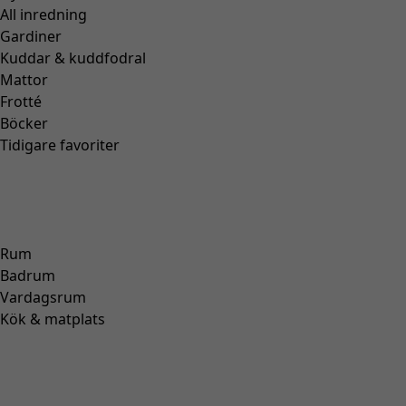
Sandal i läder
Wish list icon
Finalrea
:
595 kr
Pris
:
1 595 kr
Färg
hibiskus
36