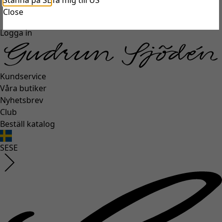
Stanna på SE
Ta mig till US
unexpectederror.buttontext
Close
Logga in
Kundservice
Våra butiker
Nyhetsbrev
Club
Beställ katalog
SE
SE