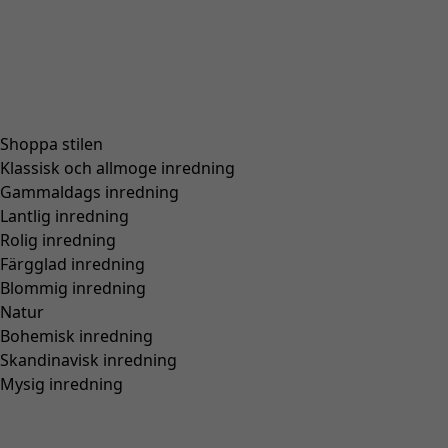
Storlek
36
37
38
39
40
41
42
Hitta rätt storlek
Hitta rätt storlek
Lägg till i varukorgen
Slut i lager
Fri frakt på beställningar över 750 kr.
Öppet köp i 30 dagar.
Levereras om 3-5 arbetsdagar, förutsatt att varan finns i