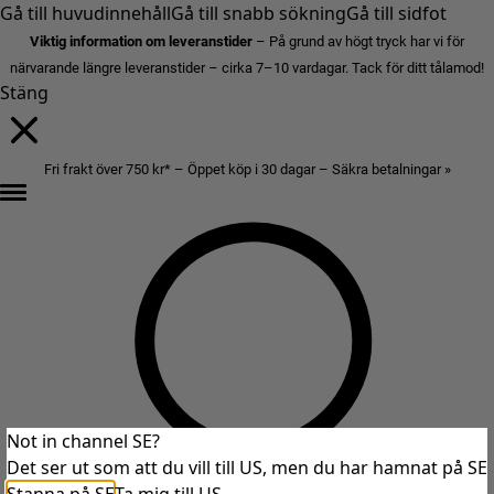
Gå till huvudinnehåll
Gå till snabb sökning
Gå till sidfot
Viktig information om leveranstider
– På grund av högt tryck har vi för
närvarande längre leveranstider – cirka 7–10 vardagar. Tack för ditt tålamod!
Stäng
Fri frakt över 750 kr* – Öppet köp i 30 dagar – Säkra betalningar »
Not in channel SE?
Det ser ut som att du vill till US, men du har hamnat på SE