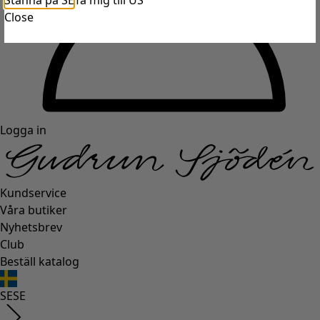
Stanna på SE
Ta mig till US
Close
Logga in
Kundservice
Våra butiker
Nyhetsbrev
Club
Beställ katalog
SE
SE