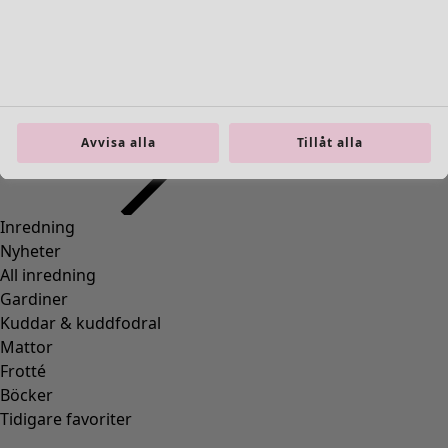
Inredning
Öppna meny Inredning
Avvisa alla
Tillåt alla
Inredning
Nyheter
All inredning
Gardiner
Kuddar & kuddfodral
Mattor
Frotté
Böcker
Tidigare favoriter