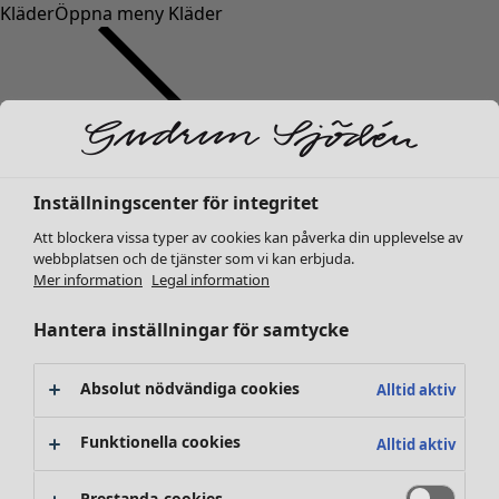
Kläder
Öppna meny Kläder
Inställningscenter för integritet
Kläder
Nyheter
Att blockera vissa typer av cookies kan påverka din upplevelse av
webbplatsen och de tjänster som vi kan erbjuda.
Alla kläder
Mer information
Legal information
Klänningar
Tunikor
Hantera inställningar för samtycke
Toppar
Skjortor & blusar
Absolut nödvändiga cookies
Alltid aktiv
Koftor
Stickade tröjor
Funktionella cookies
Alltid aktiv
Västar
Kappor & jackor
Prestanda-cookies