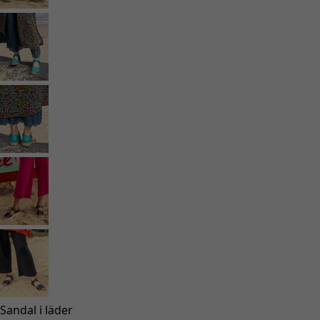
Rum
Badrum
Vardagsrum
Kök & matplats
Shoppa stilen
Klassisk och allmoge inredning