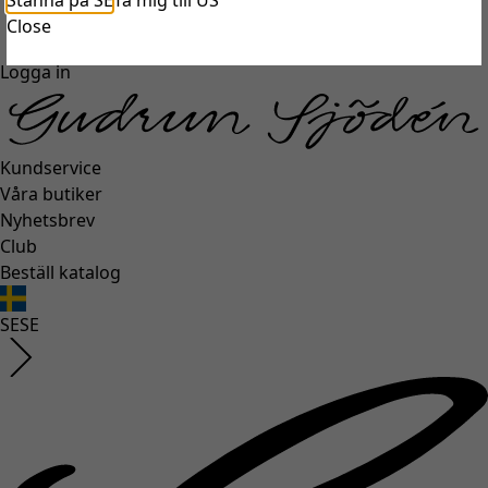
Stanna på SE
Ta mig till US
unexpectederror.buttontext
Close
Logga in
Kundservice
Våra butiker
Nyhetsbrev
Club
Beställ katalog
SE
SE