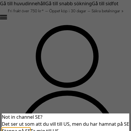
Gå till huvudinnehåll
Gå till snabb sökning
Gå till sidfot
Fri frakt över 750 kr* – Öppet köp i 30 dagar – Säkra betalningar »
Not in channel SE?
Det ser ut som att du vill till US, men du har hamnat på SE
An unexpected error occurred.