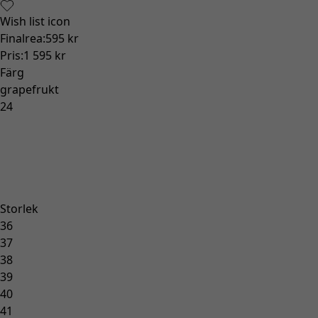
Gammaldags inredning
Lantlig inredning
Rolig inredning
Färgglad inredning
Blommig inredning
Natur
Bohemisk inredning
Skandinavisk inredning
Mysig inredning