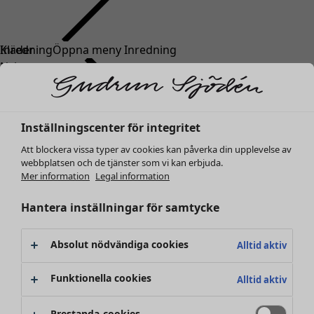
Kläder
Nyheter
Alla kläder
Klänningar
Tunikor
Inställningscenter för integritet
Toppar
Att blockera vissa typer av cookies kan påverka din upplevelse av
Skjortor & blusar
webbplatsen och de tjänster som vi kan erbjuda.
Koftor
Mer information
Legal information
Stickade tröjor
Västar
Hantera inställningar för samtycke
Kappor & jackor
Byxor
Absolut nödvändiga cookies
Alltid aktiv
Kjolar
Skor
Funktionella cookies
Alltid aktiv
Kimonos
Prestanda-cookies