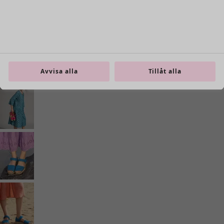
Inredning
Öppna meny Inredning
Avvisa alla
Tillåt alla
Inredning
Nyheter
All inredning
Gardiner
Kuddar & kuddfodral
Mattor
Frotté
Böcker
Tidigare favoriter