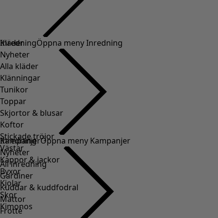
Kläder
Inredning
Öppna meny Inredning
Nyheter
Alla kläder
Klänningar
Tunikor
Toppar
Skjortor & blusar
Koftor
Stickade tröjor
Inredning
Kampanjer
Öppna meny Kampanjer
Västar
Nyheter
Kappor & jackor
All inredning
Byxor
Gardiner
Kjolar
Kuddar & kuddfodral
Skor
Mattor
Kimonos
Frotté