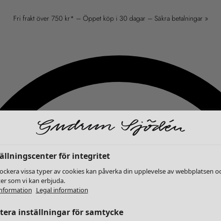
Fri frakt över 750 kr* – Öppet köp i 30 dagar – Säkra betalningar »
ällningscenter för integritet
lockera vissa typer av cookies kan påverka din upplevelse av webbplatsen o
ter som vi kan erbjuda.
nformation
Legal information
era inställningar för samtycke