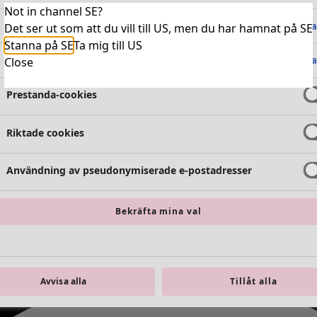
Not in channel SE?
Absolut nödvändiga cookies
Alltid 
Det ser ut som att du vill till US, men du har hamnat på SE
Stanna på SE
Ta mig till US
Funktionella cookies
Alltid 
Close
Prestanda-cookies
Riktade cookies
Användning av pseudonymiserade e-postadresser
Bekräfta mina val
Avvisa alla
Tillåt alla