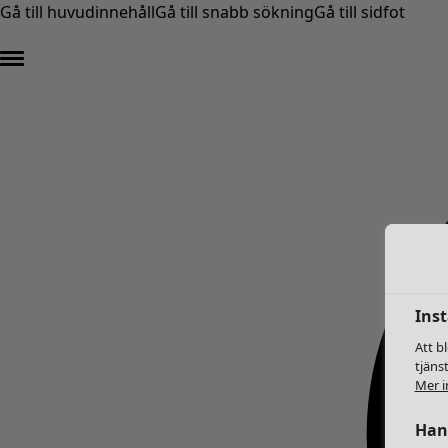
Gå till huvudinnehåll
Gå till snabb sökning
Gå till sidfot
Inst
Att b
tjäns
Mer i
Hant