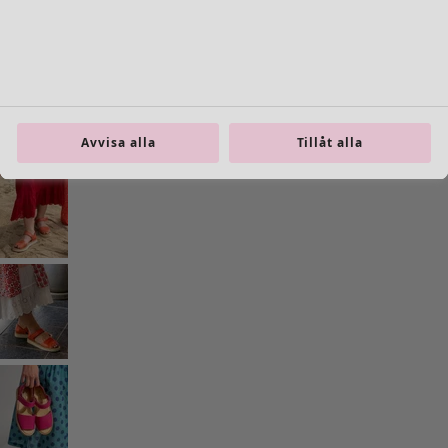
Previous slider image
Next slider image
Current slider image
Gå till 2
Gå till 3
Gå till 4
Avvisa alla
Tillåt alla
Fler färger