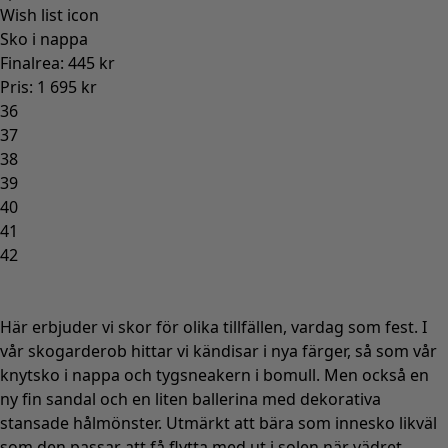
Wish list icon
Sko i nappa
Finalrea
:
445 kr
Pris
:
1 695 kr
36
37
38
39
40
41
42
Här erbjuder vi skor för olika tillfällen, vardag som fest. I
vår skogarderob hittar vi kändisar i nya färger, så som vår
knytsko i nappa och tygsneakern i bomull. Men också en
ny fin sandal och en liten ballerina med dekorativa
stansade hålmönster. Utmärkt att bära som innesko likväl
som den passar att få flytta med ut i solen när vädret