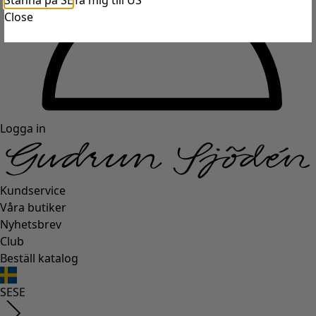
Stanna på SE
Ta mig till US
Close
Logga in
Kundservice
Våra butiker
Nyhetsbrev
Club
Beställ katalog
SE
SE