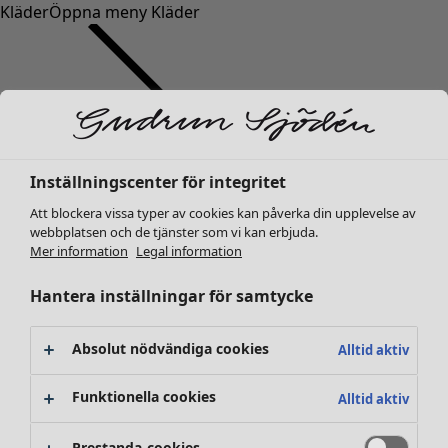
Kläder
Öppna meny Kläder
Inställningscenter för integritet
Kläder
Inredning
Öppna meny Inredning
Nyheter
Att blockera vissa typer av cookies kan påverka din upplevelse av
webbplatsen och de tjänster som vi kan erbjuda.
Alla kläder
Mer information
Legal information
Klänningar
Tunikor
Hantera inställningar för samtycke
Toppar
Skjortor & blusar
Absolut nödvändiga cookies
Alltid aktiv
Koftor
Stickade tröjor
Inredning
Kampanjer
Öppna meny Kampanjer
Funktionella cookies
Alltid aktiv
Västar
Nyheter
Kappor & jackor
All inredning
Prestanda-cookies