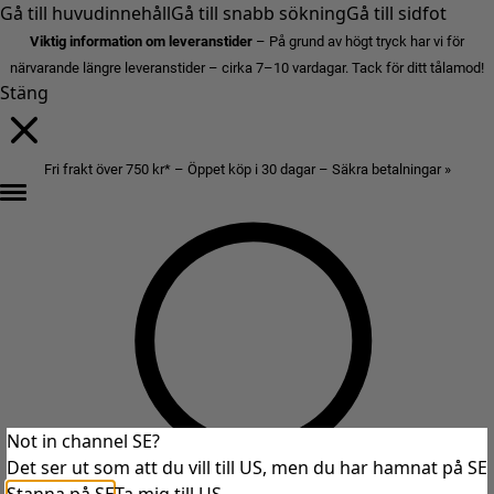
Gå till huvudinnehåll
Gå till snabb sökning
Gå till sidfot
Viktig information om leveranstider
– På grund av högt tryck har vi för
närvarande längre leveranstider – cirka 7–10 vardagar. Tack för ditt tålamod!
Stäng
Fri frakt över 750 kr* – Öppet köp i 30 dagar – Säkra betalningar »
Not in channel SE?
Det ser ut som att du vill till US, men du har hamnat på SE