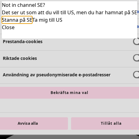
Not in channel SE?
Absolut nödvändiga cookies
Alltid 
Det ser ut som att du vill till US, men du har hamnat på SE
Stanna på SE
Ta mig till US
Funktionella cookies
Alltid 
Close
Prestanda-cookies
Riktade cookies
Användning av pseudonymiserade e-postadresser
Bekräfta mina val
Avvisa alla
Tillåt alla