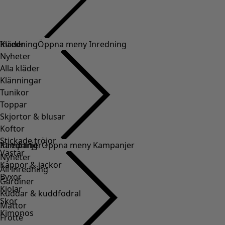
Kläder
Inredning
Öppna meny Inredning
Nyheter
Alla kläder
Klänningar
Tunikor
Toppar
Skjortor & blusar
Koftor
Stickade tröjor
Inredning
Kampanjer
Öppna meny Kampanjer
Västar
Nyheter
Kappor & jackor
All inredning
Byxor
Gardiner
Kjolar
Kuddar & kuddfodral
Skor
Mattor
Kimonos
Frotté