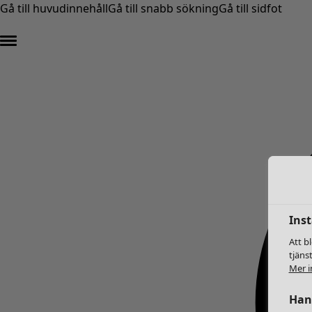
Gå till huvudinnehåll
Gå till snabb sökning
Gå till sidfot
Inst
Att b
tjäns
Mer i
Hant