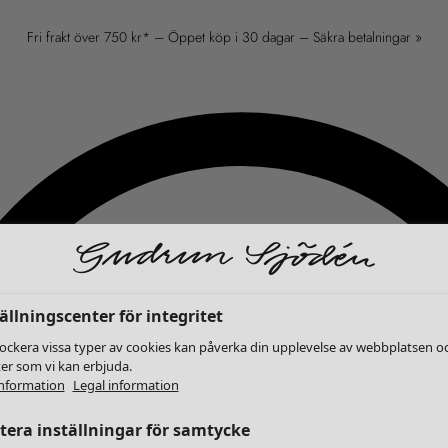
Fri frakt över 750 kr* – Öppet köp i 30 dagar – Säkra betalningar »
ällningscenter för integritet
lockera vissa typer av cookies kan påverka din upplevelse av webbplatsen o
ter som vi kan erbjuda.
nformation
Legal information
era inställningar för samtycke