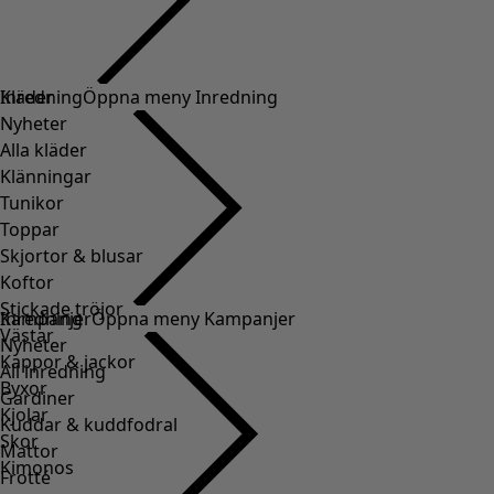
Kläder
Inredning
Öppna meny Inredning
Nyheter
Alla kläder
Klänningar
Tunikor
Toppar
Skjortor & blusar
Koftor
Stickade tröjor
Inredning
Kampanjer
Öppna meny Kampanjer
Västar
Nyheter
Kappor & jackor
All inredning
Byxor
Gardiner
Kjolar
Kuddar & kuddfodral
Skor
Mattor
Kimonos
Frotté