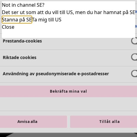
Not in channel SE?
Absolut nödvändiga cookies
Alltid 
Det ser ut som att du vill till US, men du har hamnat på SE
Stanna på SE
Ta mig till US
Funktionella cookies
Alltid 
Close
Prestanda-cookies
Riktade cookies
Användning av pseudonymiserade e-postadresser
Bekräfta mina val
Avvisa alla
Tillåt alla