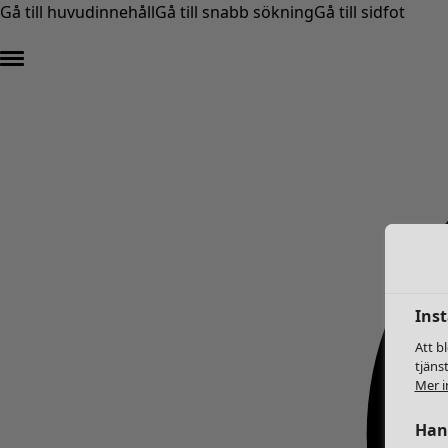
Gå till huvudinnehåll
Gå till snabb sökning
Gå till sidfot
Inst
Att b
tjäns
Mer i
Hant