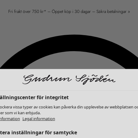
Fri frakt över 750 kr* – Öppet köp i 30 dagar – Säkra betalningar »
ällningscenter för integritet
lockera vissa typer av cookies kan påverka din upplevelse av webbplatsen o
ter som vi kan erbjuda.
nformation
Legal information
era inställningar för samtycke