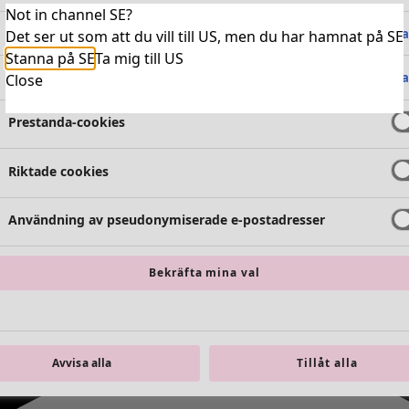
Not in channel SE?
Absolut nödvändiga cookies
Alltid 
Det ser ut som att du vill till US, men du har hamnat på SE
Stanna på SE
Ta mig till US
Funktionella cookies
Alltid 
Close
Prestanda-cookies
Riktade cookies
Användning av pseudonymiserade e-postadresser
Bekräfta mina val
Avvisa alla
Tillåt alla