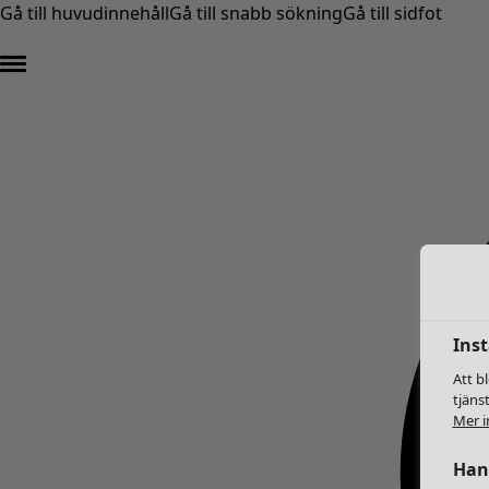
Gå till huvudinnehåll
Gå till snabb sökning
Gå till sidfot
Inst
Att b
tjäns
Mer i
Hant