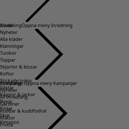
Kläder
Inredning
Öppna meny Inredning
Nyheter
Alla kläder
Klänningar
Tunikor
Toppar
Skjortor & blusar
Koftor
Stickade tröjor
Inredning
Kampanjer
Öppna meny Kampanjer
Västar
Nyheter
Kappor & jackor
All inredning
Byxor
Gardiner
Kjolar
Kuddar & kuddfodral
Skor
Mattor
Kimonos
Frotté