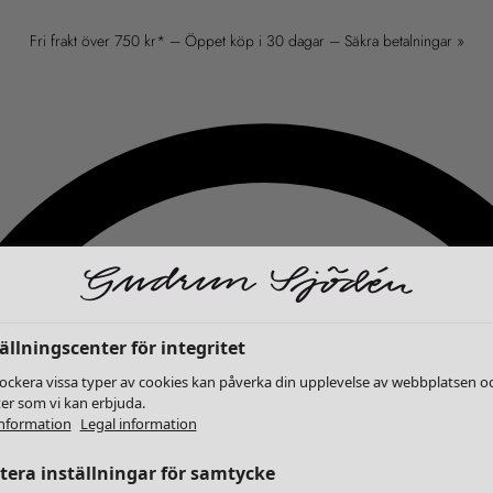
Fri frakt över 750 kr* – Öppet köp i 30 dagar – Säkra betalningar »
ällningscenter för integritet
lockera vissa typer av cookies kan påverka din upplevelse av webbplatsen o
ter som vi kan erbjuda.
nformation
Legal information
era inställningar för samtycke