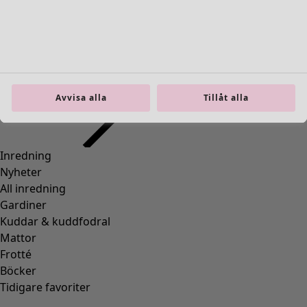
Inredning
Öppna meny Inredning
Avvisa alla
Tillåt alla
Inredning
Nyheter
All inredning
Gardiner
Kuddar & kuddfodral
Mattor
Frotté
Böcker
Tidigare favoriter