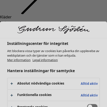
Kläder
Nyheter
Alla kläder
Klänningar
Tunikor
Inställningscenter för integritet
Toppar
Att blockera vissa typer av cookies kan påverka din upplevelse av
Skjortor & blusar
webbplatsen och de tjänster som vi kan erbjuda.
Koftor
Mer information
Legal information
Stickade tröjor
Västar
Hantera inställningar för samtycke
Kappor & jackor
Byxor
Absolut nödvändiga cookies
Alltid aktiv
Kjolar
Skor
Funktionella cookies
Alltid aktiv
Kimonos
Prestanda-cookies