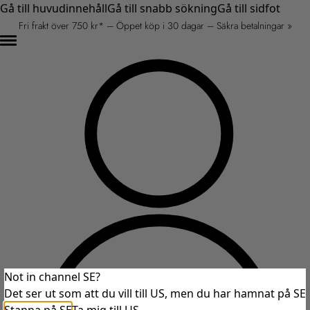
Gå till huvudinnehåll
Gå till snabb sökning
Gå till sidfot
Fri frakt över 750 kr* – Öppet köp i 30 dagar – Säkra betalningar »
Not in channel SE?
Det ser ut som att du vill till US, men du har hamnat på SE