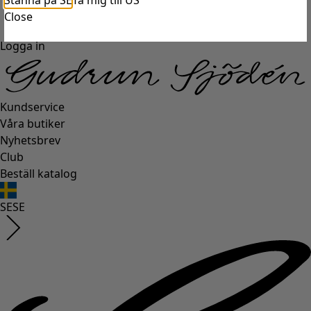
Stanna på SE
Ta mig till US
Close
Logga in
Kundservice
Våra butiker
Nyhetsbrev
Club
Beställ katalog
SE
SE