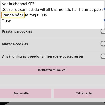
Not in channel SE?
Absolut nödvändiga cookies
Alltid 
Det ser ut som att du vill till US, men du har hamnat på SE
Stanna på SE
Ta mig till US
Funktionella cookies
Alltid 
Close
Prestanda-cookies
Riktade cookies
Användning av pseudonymiserade e-postadresser
Bekräfta mina val
Avvisa alla
Tillåt alla