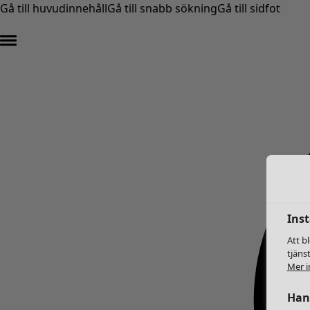
Gå till huvudinnehåll
Gå till snabb sökning
Gå till sidfot
Inst
Att b
tjäns
Mer i
Hant