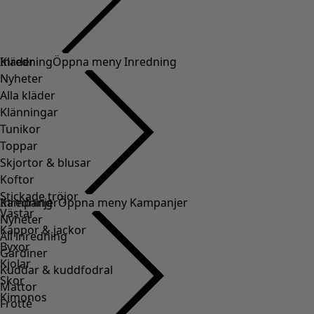
Kläder
Inredning
Öppna meny Inredning
Nyheter
Alla kläder
Klänningar
Tunikor
Toppar
Skjortor & blusar
Koftor
Stickade tröjor
Inredning
Kampanjer
Öppna meny Kampanjer
Västar
Nyheter
Kappor & jackor
All inredning
Byxor
Gardiner
Kjolar
Kuddar & kuddfodral
Skor
Mattor
Kimonos
Frotté