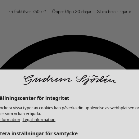
Fri frakt över 750 kr* – Öppet köp i 30 dagar – Säkra betalningar »
ällningscenter för integritet
lockera vissa typer av cookies kan påverka din upplevelse av webbplatsen o
ter som vi kan erbjuda.
nformation
Legal information
era inställningar för samtycke