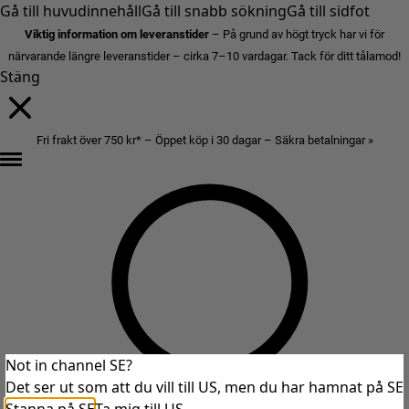
Gå till huvudinnehåll
Gå till snabb sökning
Gå till sidfot
Viktig information om leveranstider
– På grund av högt tryck har vi för
närvarande längre leveranstider – cirka 7–10 vardagar. Tack för ditt tålamod!
Stäng
Fri frakt över 750 kr* – Öppet köp i 30 dagar – Säkra betalningar »
Not in channel SE?
Det ser ut som att du vill till US, men du har hamnat på SE