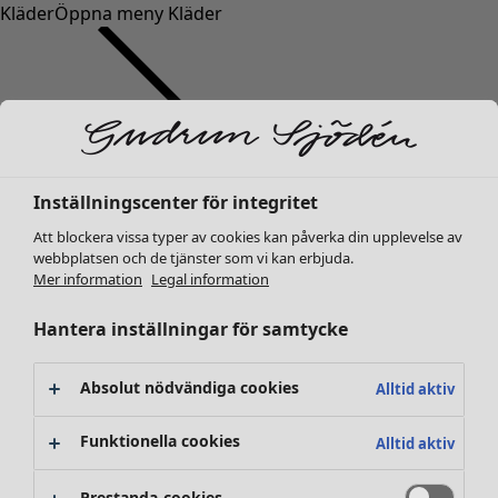
Kläder
Öppna meny Kläder
Inställningscenter för integritet
Kläder
Nyheter
Att blockera vissa typer av cookies kan påverka din upplevelse av
webbplatsen och de tjänster som vi kan erbjuda.
Alla kläder
Mer information
Legal information
Klänningar
Tunikor
Hantera inställningar för samtycke
Toppar
Skjortor & blusar
Absolut nödvändiga cookies
Alltid aktiv
Koftor
Stickade tröjor
Funktionella cookies
Alltid aktiv
Västar
Kappor & jackor
Prestanda-cookies