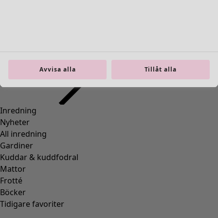
Inredning
Öppna meny Inredning
Avvisa alla
Tillåt alla
Inredning
Nyheter
All inredning
Gardiner
Kuddar & kuddfodral
Mattor
Frotté
Böcker
Tidigare favoriter