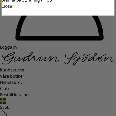
Stanna på SE
Ta mig till US
Close
Logga in
Kundservice
Våra butiker
Nyhetsbrev
Club
Beställ katalog
SE
SE