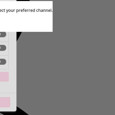
tive
lect your preferred channel.
tive