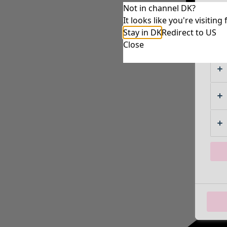
Not in channel DK?
It looks like you're visiti
Stay in DK
Redirect to US
Close