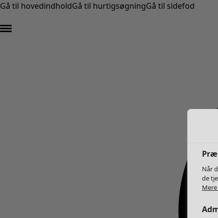
Gå til hovedindhold
Gå til hurtigsøgning
Gå til sidefod
Præf
Når d
de tj
Mere 
Admi