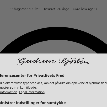
Fri fragt over 600 kr* – Returret i 30 dage – Sikre betalinger »
erencecenter for Privatlivets Fred
u blokerer visse typer cookies, kan det påvirke din oplevelse af hjemmeside
enester, som vi kan tilbyde.
information
Legal Information
nistrer indstillinger for samtykke