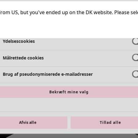
Meget nødvendige cookies
Altid ak
ng from US, but you've ended up on the DK website. Please se
Funktionelle cookies
Altid ak
Ydelsescookies
Målrettede cookies
Brug af pseudonymiserede e-mailadresser
Bekræft mine valg
Afvis alle
Tillad alle