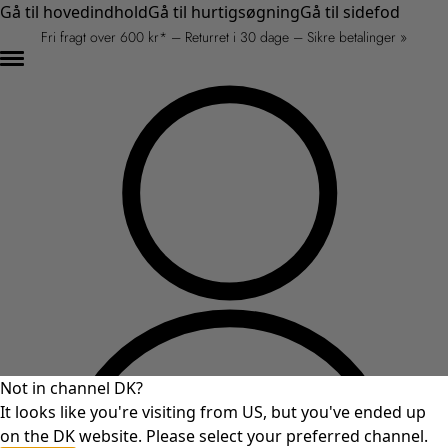
Gå til hovedindhold
Gå til hurtigsøgning
Gå til sidefod
Fri fragt over 600 kr* – Returret i 30 dage – Sikre betalinger »
Not in channel DK?
It looks like you're visiting from US, but you've ended up
on the DK website. Please select your preferred channel.