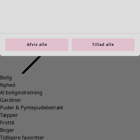
Bolig
Åbn menu Bolig
Afvis alle
Tillad alle
Bolig
Nyhed
Al boligindretning
Gardiner
Puder & Pyntepudebetræk
Tæpper
Frotté
Boger
Tidligere favoritter