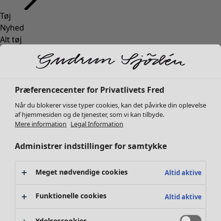
Tøj
Nyhed
Alt tøj
Kjoler
Tunikaer
Toppe
Skjorter og bluser
Præferencecenter for Privatlivets Fred
Cardiganer
Når du blokerer visse typer cookies, kan det påvirke din oplevelse
Striktrøjer
af hjemmesiden og de tjenester, som vi kan tilbyde.
Veste
Mere information
Legal Information
Frakker & jakker
Administrer indstillinger for samtykke
Bukser
Nederdele
Sko
Meget nødvendige cookies
Altid aktive
Kimonoer
Funktionelle cookies
Altid aktive
Ydelsescookies