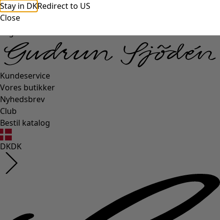
Stay in DK
Redirect to US
Close
Login side
Kundeservice
Vores butikker
Nyhedsbrev
Club
Bestil katalog
DK
DK