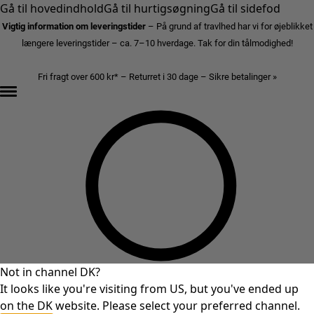
Gå til hovedindhold
Gå til hurtigsøgning
Gå til sidefod
Vigtig information om leveringstider
– På grund af travlhed har vi for øjeblikket
længere leveringstider – ca. 7–10 hverdage. Tak for din tålmodighed!
Fri fragt over 600 kr* – Returret i 30 dage – Sikre betalinger »
Not in channel DK?
It looks like you're visiting from US, but you've ended up
on the DK website. Please select your preferred channel.