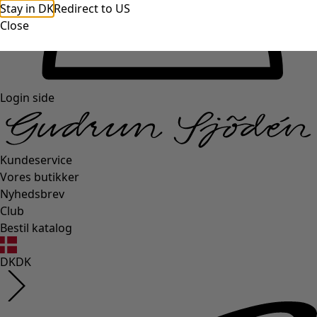
Stay in DK
Redirect to US
Close
Login side
Kundeservice
Vores butikker
Nyhedsbrev
Club
Bestil katalog
DK
DK