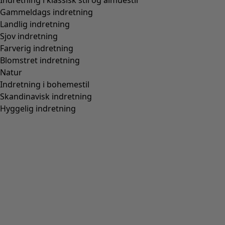
M
L
XL
XXL
+
1
Wish list icon
Kjole Thistle
Pris
:
895 kr
S