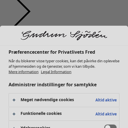
Tøj
Bolig
Åbn menu Bolig
Nyhed
Alt tøj
Kjoler
Præferencecenter for Privatlivets Fred
Tunikaer
Når du blokerer visse typer cookies, kan det påvirke din oplevelse
Toppe
af hjemmesiden og de tjenester, som vi kan tilbyde.
Skjorter og bluser
Bolig
Kampagner
Åbn menu Kampagner
Mere information
Legal Information
Cardiganer
Nyhed
Administrer indstillinger for samtykke
Striktrøjer
Al boligindretning
Veste
Gardiner
Frakker & jakker
Puder & Pyntepudebetræk
Meget nødvendige cookies
Altid aktive
Bukser
Tæpper
Nederdele
Frotté
Funktionelle cookies
Altid aktive
Sko
Boger
Kimonoer
Tidligere favoritter
Kampagner
Alla kollektionerne
Ydelsescookies