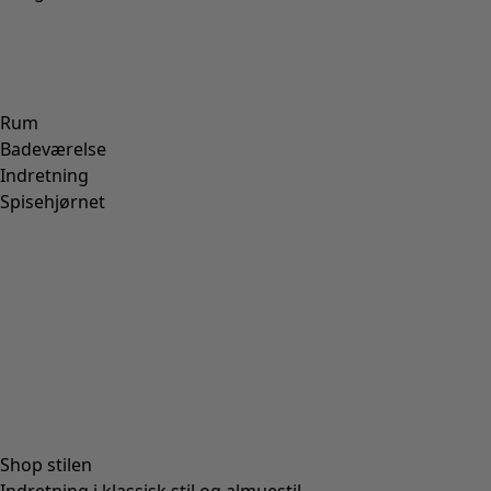
M
L
XL
XXL
+
1
Wish list icon
Kjole Thistle
Pris
:
895 kr
S