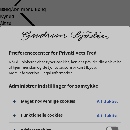
Tøj
Bolig
Åbn menu Bolig
Nyhed
Alt tøj
Kjoler
Tunikaer
Toppe
Skjorter og bluser
Bolig
Kampagner
Åbn menu Kampagner
Præferencecenter for Privatlivets Fred
Cardiganer
Nyhed
Når du blokerer visse typer cookies, kan det påvirke din oplevelse
Striktrøjer
Al boligindretning
af hjemmesiden og de tjenester, som vi kan tilbyde.
Veste
Gardiner
Mere information
Legal Information
Frakker & jakker
Puder & Pyntepudebetræk
Administrer indstillinger for samtykke
Bukser
Tæpper
Nederdele
Frotté
Sko
Boger
Meget nødvendige cookies
Altid aktive
Kimonoer
Tidligere favoritter
Kampagner
Alla kollektionerne
Alle kampagner
Funktionelle cookies
Altid aktive
Premierepriser
Klubpris
Ydelsescookies