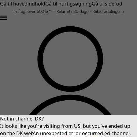
Gå til hovedindhold
Gå til hurtigsøgning
Gå til sidefod
Fri fragt over 600 kr* – Returret i 30 dage – Sikre betalinger »
Not in channel DK?
It looks like you're visiting from US, but you've ended up
on the DK website. Please select your preferred channel.
An unexpected error occurred.