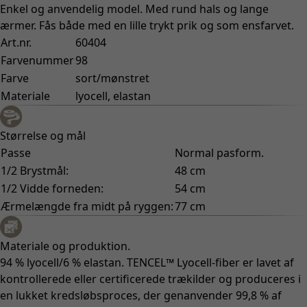
Enkel og anvendelig model. Med rund hals og lange
ærmer. Fås både med en lille trykt prik og som ensfarvet.
Art.nr.
60404
Farvenummer
98
Farve
sort/mønstret
Materiale
lyocell, elastan
Størrelse og mål
Passe
Normal pasform.
1/2 Brystmål:
48 cm
1/2 Vidde forneden:
54 cm
Ærmelængde fra midt på ryggen:
77 cm
Materiale og produktion.
94 % lyocell/6 % elastan. TENCEL™ Lyocell-fiber er lavet af
kontrollerede eller certificerede trækilder og produceres i
en lukket kredsløbsproces, der genanvender 99,8 % af