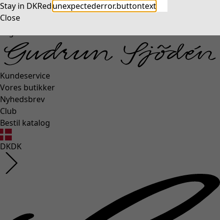
Stay in DK
Redirect to US
unexpectederror.buttontext
Close
Login side
Kundeservice
Vores butikker
Nyhedsbrev
Club
Bestil katalog
DK
DK