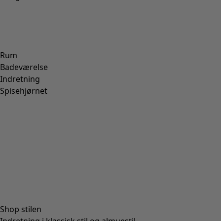
+
6
Wish list icon
Tørklæde Hazel
Udsalgsslutspurt
:
84 kr
Pris
:
199 kr
En størrelse