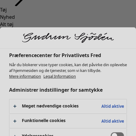
Tøj
Bolig
Åbn menu Bolig
Nyhed
Alt tøj
Kjoler
Tunikaer
Toppe
Skjorter og bluser
Bolig
Kampagner
Åbn menu Kampagner
Præferencecenter for Privatlivets Fred
Cardiganer
Nyhed
Når du blokerer visse typer cookies, kan det påvirke din oplevelse
Striktrøjer
Al boligindretning
af hjemmesiden og de tjenester, som vi kan tilbyde.
Veste
Gardiner
Mere information
Legal Information
Frakker & jakker
Puder & Pyntepudebetræk
Administrer indstillinger for samtykke
Bukser
Tæpper
Nederdele
Frotté
Sko
Boger
Meget nødvendige cookies
Altid aktive
Kimonoer
Tidligere favoritter
Kampagner
Alla kollektionerne
Alle kampagner
Funktionelle cookies
Altid aktive
Premierepriser
Klubpris
Ydelsescookies