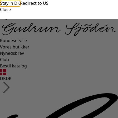
Stay in DK
Redirect to US
Close
Login side
Kundeservice
Vores butikker
Nyhedsbrev
Club
Bestil katalog
DK
DK