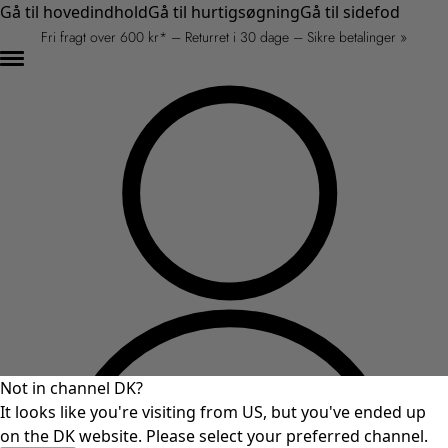
Gå til hovedindhold
Gå til hurtigsøgning
Gå til sidefod
Fri fragt over 600 kr* – Returret i 30 dage – Sikre betalinger »
Not in channel DK?
It looks like you're visiting from US, but you've ended up
on the DK website. Please select your preferred channel.