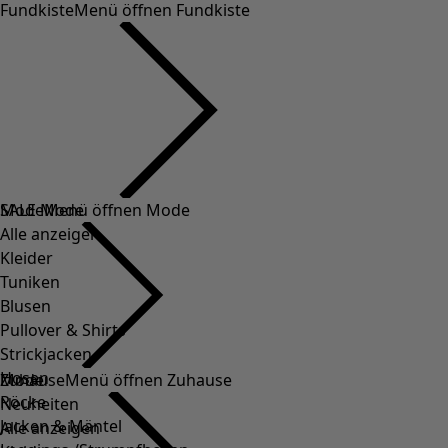
Fundkiste
Menü öffnen Fundkiste
SALE Mode
Mode
Menü öffnen Mode
Alle anzeigen
Kleider
Tuniken
Blusen
Pullover & Shirts
Strickjacken
Hosen
Mode
Zuhause
Menü öffnen Zuhause
Röcke
Neuheiten
Jacken & Mäntel
Alle anzeigen