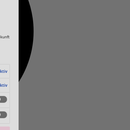
ukunft
ktiv
ktiv