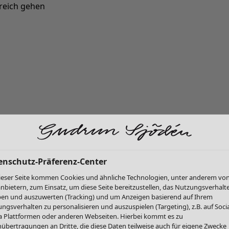
reich gehen
Neu eingetroffen: Gudruns farbenfrohe Herbstkollektion »
enschutz-Präferenz-Center
ieser Seite kommen Cookies und ähnliche Technologien, unter anderem vo
anbietern, zum Einsatz, um diese Seite bereitzustellen, das Nutzungsverhalt
en und auszuwerten (Tracking) und um Anzeigen basierend auf Ihrem
ngsverhalten zu personalisieren und auszuspielen (Targeting), z.B. auf Socia
 Plattformen oder anderen Webseiten. Hierbei kommt es zu
übertragungen an Dritte, die diese Daten teilweise auch für eigene Zwecke