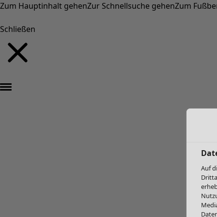
Zum Hauptinhalt gehen
Zur Schnellsuche gehen
Zum Fußbe
Schließen
Dat
Auf d
Dritt
erheb
Nutzu
Media
Daten