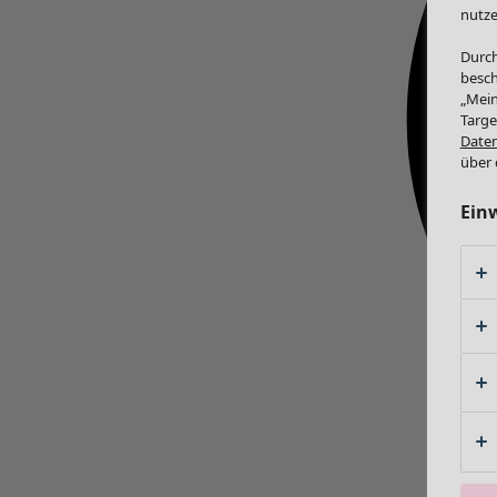
nutze
Durch
besch
„Mein
Targe
Daten
über 
Ein