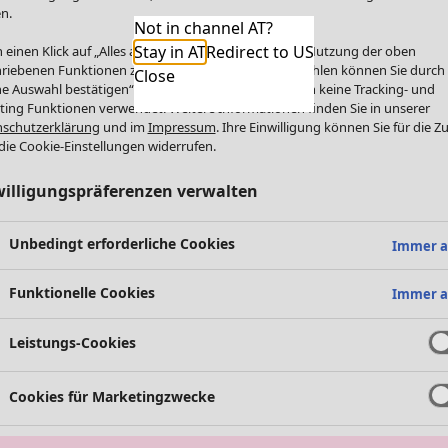
n.
Not in channel AT?
Stay in AT
Redirect to US
 einen Klick auf „Alles akzeptieren“ stimmen Sie der Nutzung der oben
riebenen Funktionen zu. Einzelne Funktionen auswählen können Sie durch
Close
e Auswahl bestätigen“. Über „Alles ablehnen“ werden keine Tracking- und
ting Funktionen verwendet. Weitere Informationen finden Sie in unserer
schutzerklärung
und im
Impressum
. Ihre Einwilligung können Sie für die Z
die Cookie-Einstellungen widerrufen.
willigungspräferenzen verwalten
Unbedingt erforderliche Cookies
Immer a
Funktionelle Cookies
Immer a
Leistungs-Cookies
Cookies für Marketingzwecke