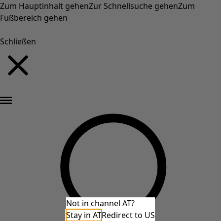
Zum Hauptinhalt gehen
Zur Schnellsuche gehen
Zum
Fußbereich gehen
Schließen
Neu eingetroffen: Gudruns farbenfrohe Herbstkollektion »
Not in channel AT?
Stay in AT
Redirect to US