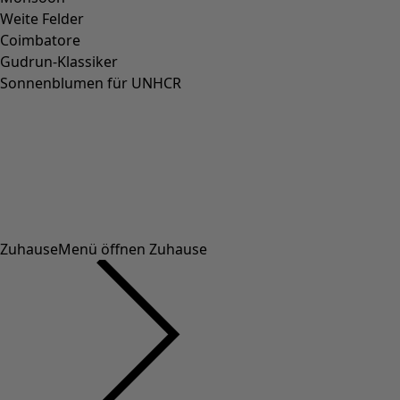
Umweltphilosophie
Video-Bibliothek
Gewinner & Gewinnspiele
Freundschaftswerbung
Unsere Livestreams
Spirit of Gudrun
Farben von Gudrun Magazine
Dateninformationen
Dateninformationen
Datenschutz
Datentransparenz
Datenschutz Social Media Kanäle
Cookie-Einstellungen