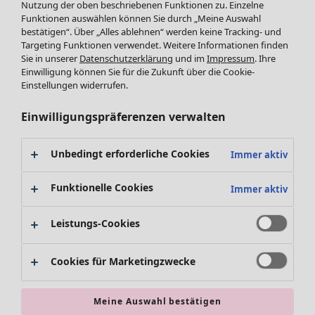
Nutzung der oben beschriebenen Funktionen zu. Einzelne
Fundkiste
Menü öffnen Fundkiste
Funktionen auswählen können Sie durch „Meine Auswahl
bestätigen“. Über „Alles ablehnen“ werden keine Tracking- und
Targeting Funktionen verwendet. Weitere Informationen finden
Sie in unserer
Datenschutzerklärung
und im
Impressum
. Ihre
Einwilligung können Sie für die Zukunft über die Cookie-
Einstellungen widerrufen.
Einwilligungspräferenzen verwalten
SALE Mode
Mode
Menü öffnen Mode
Unbedingt erforderliche Cookies
Immer aktiv
Alle anzeigen
Kleider
Funktionelle Cookies
Immer aktiv
Tuniken
Blusen
Leistungs-Cookies
Pullover & Shirts
Strickjacken
Cookies für Marketingzwecke
Hosen
Mode
Zuhause
Menü öffnen Zuhause
Röcke
Neuheiten
Meine Auswahl bestätigen
Jacken & Mäntel
Alle anzeigen