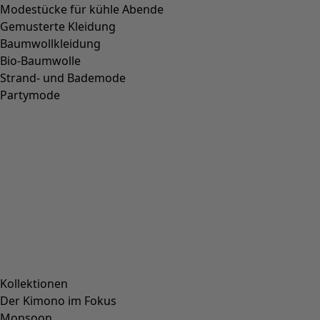
Unternehmen
Unternehmen
AGB
Impressum
Karriere
Presse
Kundenservice
Kundenservice
Kundenkonto
Kontakt
FAQ
Größenguide
Geschenkgutscheine
Newsletter
Katalog bestellen
Über uns
Über uns
Gudruns Welt