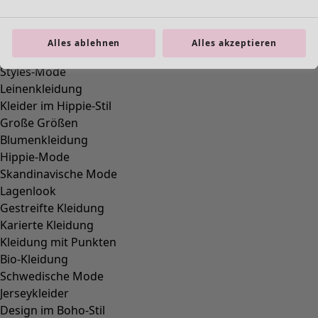
Passwort vergessen? »
Erstellen Sie Ihr Kundenkonto!
Ein Gudrun-Konto bietet viele Vorteile: Sie können
Alles ablehnen
Alles akzeptieren
schneller und einfacher shoppen und haben dabei noch
mehr Spaß.
Farbstarke Vorteile:
Übersicht über Ihre bisherigen Aufträge.
Einfache Aktualisierung Ihrer Daten.
Bequeme Handhabung Ihrer Abos, z. B. Newsletter
Bonusberechtigte Bestellungen werden auf Ihrem Konto
registriert.
Automatisches Einfügen Ihrer Adresse beim Bestellen.
Einlösen eventueller Wertschecks an der Kasse.
Nicht schlecht, oder?
Wenn Sie jetzt Ihre Daten eingeben, kommen Sie schon
bald in den Genuss sämtlicher Vorteile von Gudruns Welt!
Sobald Sie sich angemeldet haben, senden wir Ihnen ein
vorübergehendes Passwort zu.
Webshop-Kundenkonto erstellen