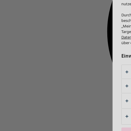
nutze
Durch
besch
„Mein
Targe
Daten
über 
Ein