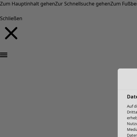
Zum Hauptinhalt gehen
Zur Schnellsuche gehen
Zum Fußbe
Schließen
Dat
Auf d
Dritt
erheb
Nutzu
Media
Daten