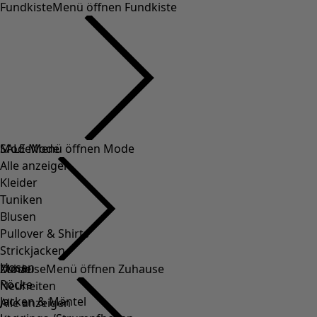
Fundkiste
Menü öffnen Fundkiste
SALE Mode
Mode
Menü öffnen Mode
Alle anzeigen
Kleider
Tuniken
Blusen
Pullover & Shirts
Strickjacken
Hosen
Mode
Zuhause
Menü öffnen Zuhause
Röcke
Neuheiten
Jacken & Mäntel
Alle anzeigen