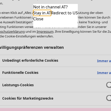
n.
Not in channel AT?
Stay in AT
Redirect to US
 einen Klick auf „Alles akzeptieren“ stimmen Sie der Nutzung der oben
riebenen Funktionen zu. Einzelne Funktionen auswählen können Sie durch
Close
e Auswahl bestätigen“. Über „Alles ablehnen“ werden keine Tracking- und
ting Funktionen verwendet. Weitere Informationen finden Sie in unserer
schutzerklärung
und im
Impressum
. Ihre Einwilligung können Sie für die Z
die Cookie-Einstellungen widerrufen.
willigungspräferenzen verwalten
Unbedingt erforderliche Cookies
Immer a
Funktionelle Cookies
Immer a
Leistungs-Cookies
Cookies für Marketingzwecke