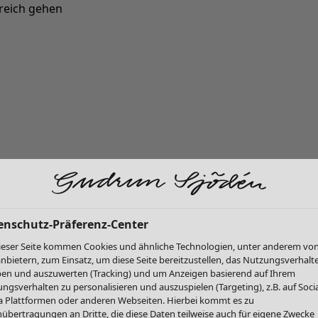
reich gehen
Neu eingetroffen: Gudruns farbenfrohe Herbstkollektion »
enschutz-Präferenz-Center
ieser Seite kommen Cookies und ähnliche Technologien, unter anderem vo
anbietern, zum Einsatz, um diese Seite bereitzustellen, das Nutzungsverhalt
en und auszuwerten (Tracking) und um Anzeigen basierend auf Ihrem
ngsverhalten zu personalisieren und auszuspielen (Targeting), z.B. auf Socia
 Plattformen oder anderen Webseiten. Hierbei kommt es zu
übertragungen an Dritte, die diese Daten teilweise auch für eigene Zwecke