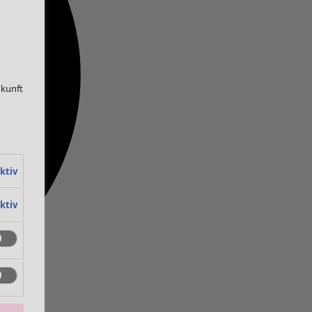
ukunft
ktiv
ktiv