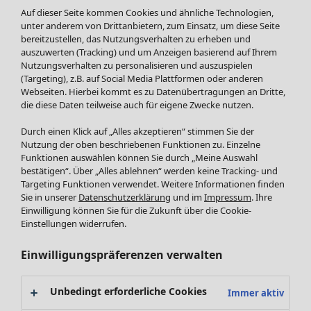
Fundkiste
Menü öffnen Fundkiste
Auf dieser Seite kommen Cookies und ähnliche Technologien,
unter anderem von Drittanbietern, zum Einsatz, um diese Seite
bereitzustellen, das Nutzungsverhalten zu erheben und
auszuwerten (Tracking) und um Anzeigen basierend auf Ihrem
Nutzungsverhalten zu personalisieren und auszuspielen
(Targeting), z.B. auf Social Media Plattformen oder anderen
Webseiten. Hierbei kommt es zu Datenübertragungen an Dritte,
die diese Daten teilweise auch für eigene Zwecke nutzen.
Durch einen Klick auf „Alles akzeptieren“ stimmen Sie der
Nutzung der oben beschriebenen Funktionen zu. Einzelne
SALE Mode
Funktionen auswählen können Sie durch „Meine Auswahl
Alle anzeigen
bestätigen“. Über „Alles ablehnen“ werden keine Tracking- und
Kleider
Targeting Funktionen verwendet. Weitere Informationen finden
Sie in unserer
Datenschutzerklärung
und im
Impressum
. Ihre
Tuniken
Einwilligung können Sie für die Zukunft über die Cookie-
Blusen
Einstellungen widerrufen.
Pullover & Shirts
Strickjacken
Einwilligungspräferenzen verwalten
Hosen
Röcke
Unbedingt erforderliche Cookies
Immer aktiv
Jacken & Mäntel