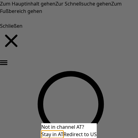
Zum Hauptinhalt gehen
Zur Schnellsuche gehen
Zum
Fußbereich gehen
Schließen
Neu eingetroffen: Gudruns farbenfrohe Herbstkollektion »
Not in channel AT?
Stay in AT
Redirect to US