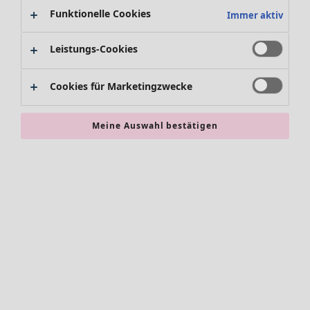
Leggings /Strumpfhosen
Funktionelle Cookies
Immer aktiv
Accessoires
Schuhe
Leistungs-Cookies
Bademode
SALE Zuhause
Basics
Alle anzeigen
Cookies für Marketingzwecke
Dekoration
Textilien
Teppiche
Meine Auswahl bestätigen
Frottee
SALE Aktionen
Alles im Sale
Sale-Neuheiten