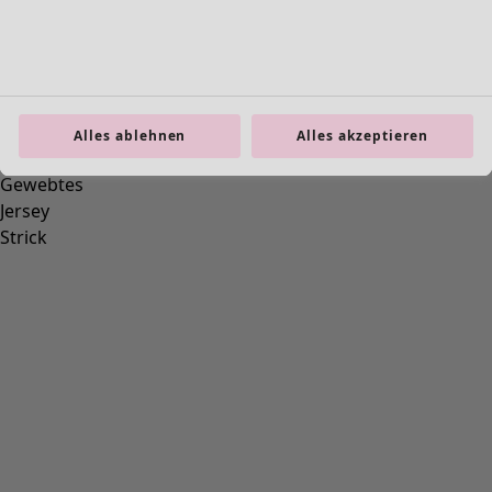
Basics
Alle Basics
Basic-Neuheiten
Kleider & Tuniken
Oberteile
Alles ablehnen
Alles akzeptieren
Hosen & Leggings
Gewebtes
Jersey
Strick