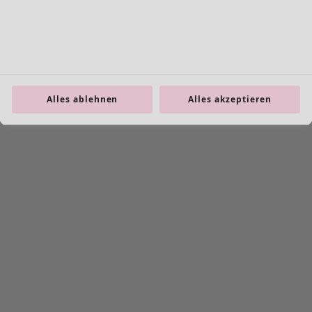
Leggings
Schmuck
Taschen
Schuhe
Alles ablehnen
Alles akzeptieren