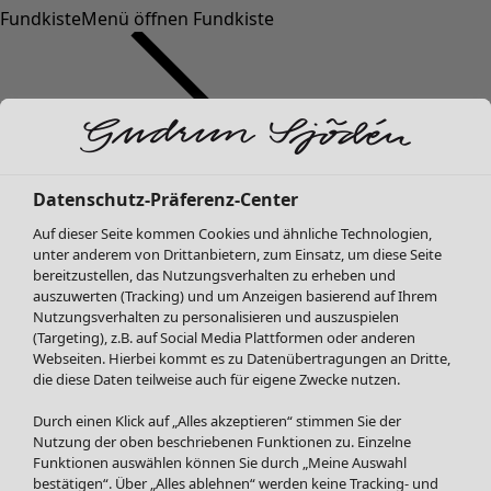
Fundkiste
Menü öffnen Fundkiste
Datenschutz-Präferenz-Center
Auf dieser Seite kommen Cookies und ähnliche Technologien,
SALE Mode
unter anderem von Drittanbietern, zum Einsatz, um diese Seite
Alle anzeigen
bereitzustellen, das Nutzungsverhalten zu erheben und
Kleider
auszuwerten (Tracking) und um Anzeigen basierend auf Ihrem
Tuniken
Nutzungsverhalten zu personalisieren und auszuspielen
(Targeting), z.B. auf Social Media Plattformen oder anderen
Blusen
Webseiten. Hierbei kommt es zu Datenübertragungen an Dritte,
Pullover & Shirts
die diese Daten teilweise auch für eigene Zwecke nutzen.
Strickjacken
Hosen
Durch einen Klick auf „Alles akzeptieren“ stimmen Sie der
Nutzung der oben beschriebenen Funktionen zu. Einzelne
Röcke
Funktionen auswählen können Sie durch „Meine Auswahl
Jacken & Mäntel
bestätigen“. Über „Alles ablehnen“ werden keine Tracking- und