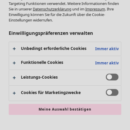
Leggings /Strumpfhosen
Targeting Funktionen verwendet. Weitere Informationen finden
Sie in unserer
Datenschutzerklärung
und im
Impressum
. Ihre
Accessoires
Einwilligung können Sie für die Zukunft über die Cookie-
Schuhe
Einstellungen widerrufen.
Bademode
SALE Zuhause
Basics
Alle anzeigen
Einwilligungspräferenzen verwalten
Dekoration
Textilien
Unbedingt erforderliche Cookies
Immer aktiv
Teppiche
Frottee
Funktionelle Cookies
Immer aktiv
Leistungs-Cookies
Cookies für Marketingzwecke
Meine Auswahl bestätigen
SALE Aktionen
Alles im Sale
Sale-Neuheiten