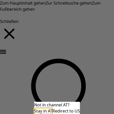
Zum Hauptinhalt gehen
Zur Schnellsuche gehen
Zum
Fußbereich gehen
Schließen
Neu eingetroffen: Gudruns farbenfrohe Herbstkollektion »
Not in channel AT?
Stay in AT
Redirect to US