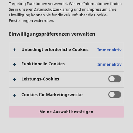
Targeting Funktionen verwendet. Weitere Informationen finden
Accessoires
Sie in unserer
Datenschutzerklärung
und im
Impressum
. Ihre
Schuhe
Einwilligung können Sie für die Zukunft über die Cookie-
Bademode
SALE Zuhause
Einstellungen widerrufen.
Basics
Alle anzeigen
Dekoration
Einwilligungspräferenzen verwalten
Textilien
Teppiche
Unbedingt erforderliche Cookies
Immer aktiv
Frottee
Funktionelle Cookies
Immer aktiv
Leistungs-Cookies
Cookies für Marketingzwecke
SALE Aktionen
Meine Auswahl bestätigen
Alles im Sale
Sale-Neuheiten
Sale-Schnäppchen