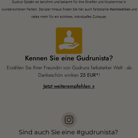
Styles-Mode
Leinenkleidung
Kleider im Hippie-Stil
Große Größen
Blumenkleidung
Hippie-Mode
Skandinavische Mode