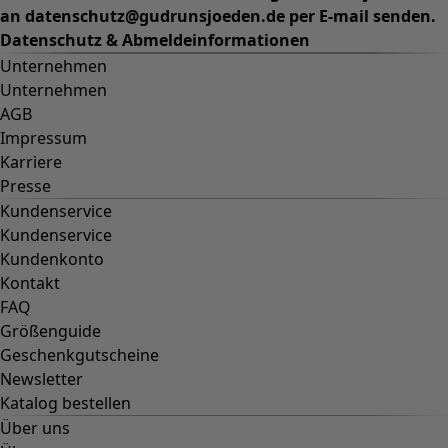
Kollektionen
Der Kimono im Fokus
Monsoon
Weite Felder
Coimbatore
Gudrun-Klassiker
Sonnenblumen für UNHCR