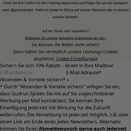
Lagenlook
Gestreifte Kleidung
Karierte Kleidung
Kleidung mit Punkten
Bio-Kleidung
Schwedische Mode
Jerseykleider
Design im Boho-Stil
Modestücke für kühle Abende
Gemusterte Kleidung
Baumwollkleidung
Bio-Baumwolle
Strand- und Bademode
Partymode