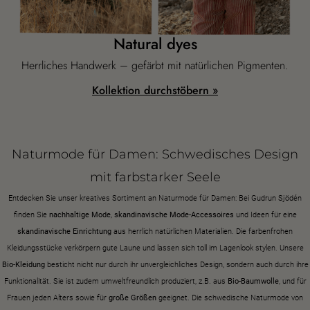
Basics
Alle Basics
Basic-Neuheiten
Kleider & Tuniken
Oberteile
Hosen & Leggings
Gewebtes
Jersey
Strick