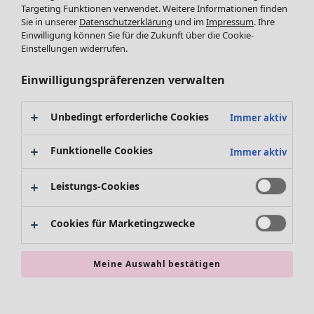
Targeting Funktionen verwendet. Weitere Informationen finden
Accessoires
Sie in unserer
Datenschutzerklärung
und im
Impressum
. Ihre
Schuhe
Einwilligung können Sie für die Zukunft über die Cookie-
Bademode
SALE Zuhause
Einstellungen widerrufen.
Basics
Alle anzeigen
Dekoration
Einwilligungspräferenzen verwalten
Textilien
Teppiche
Unbedingt erforderliche Cookies
Immer aktiv
Frottee
Funktionelle Cookies
Immer aktiv
Leistungs-Cookies
Cookies für Marketingzwecke
SALE Aktionen
Meine Auswahl bestätigen
Alles im Sale
Sale-Neuheiten
Sale-Schnäppchen