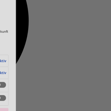
ukunft
ktiv
ktiv