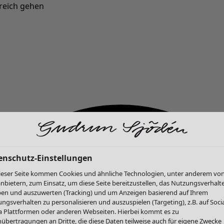
reich gehen
Neu eingetroffen: Gudruns farbenfrohe Herbstkollektion »
enschutz-Einstellungen
ieser Seite kommen Cookies und ähnliche Technologien, unter anderem vo
anbietern, zum Einsatz, um diese Seite bereitzustellen, das Nutzungsverhalt
en und auszuwerten (Tracking) und um Anzeigen basierend auf Ihrem
ngsverhalten zu personalisieren und auszuspielen (Targeting), z.B. auf Socia
 Plattformen oder anderen Webseiten. Hierbei kommt es zu
übertragungen an Dritte, die diese Daten teilweise auch für eigene Zwecke