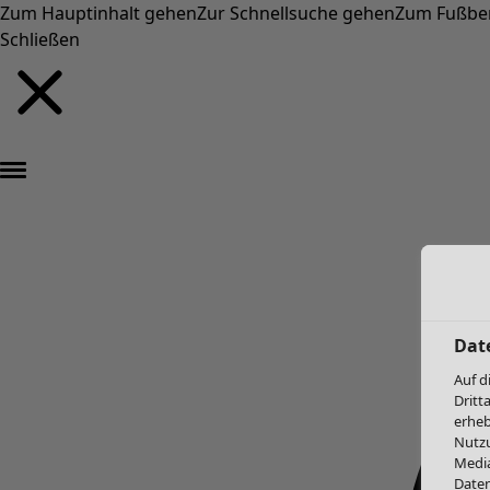
Zum Hauptinhalt gehen
Zur Schnellsuche gehen
Zum Fußbe
Schließen
Dat
Auf d
Dritt
erheb
Nutzu
Media
Daten