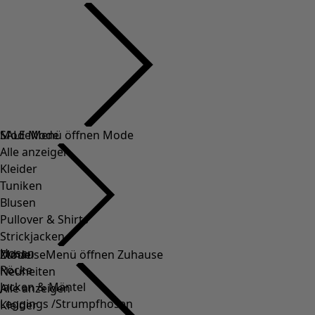
SALE Mode
Mode
Menü öffnen Mode
Alle anzeigen
Kleider
Tuniken
Blusen
Pullover & Shirts
Strickjacken
Hosen
Mode
Zuhause
Menü öffnen Zuhause
Röcke
Neuheiten
Jacken & Mäntel
Alle anzeigen
Leggings /Strumpfhosen
Kleider