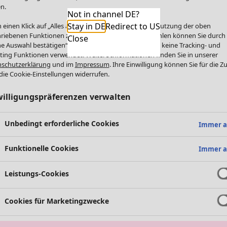
n.
Not in channel DE?
Stay in DE
Redirect to US
 einen Klick auf „Alles akzeptieren“ stimmen Sie der Nutzung der oben
riebenen Funktionen zu. Einzelne Funktionen auswählen können Sie durch
Close
e Auswahl bestätigen“. Über „Alles ablehnen“ werden keine Tracking- und
ting Funktionen verwendet. Weitere Informationen finden Sie in unserer
schutzerklärung
und im
Impressum
. Ihre Einwilligung können Sie für die Z
die Cookie-Einstellungen widerrufen.
willigungspräferenzen verwalten
Unbedingt erforderliche Cookies
Immer a
Funktionelle Cookies
Immer a
Leistungs-Cookies
Cookies für Marketingzwecke