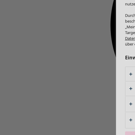
nutze
Durch
besch
„Mein
Targe
Daten
über 
Ein