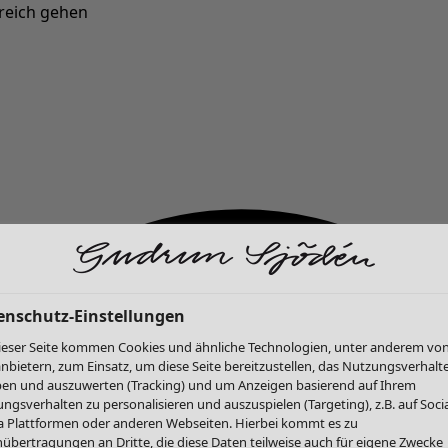
reich gehen
Neu eingetroffen: Gudruns farbenfrohe Herbstkollektion »
enschutz-Einstellungen
ieser Seite kommen Cookies und ähnliche Technologien, unter anderem vo
anbietern, zum Einsatz, um diese Seite bereitzustellen, das Nutzungsverhalt
en und auszuwerten (Tracking) und um Anzeigen basierend auf Ihrem
ngsverhalten zu personalisieren und auszuspielen (Targeting), z.B. auf Socia
 Plattformen oder anderen Webseiten. Hierbei kommt es zu
übertragungen an Dritte, die diese Daten teilweise auch für eigene Zwecke