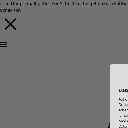
Zum Hauptinhalt gehen
Zur Schnellsuche gehen
Zum Fußbe
Schließen
Dat
Auf d
Dritt
erheb
Nutzu
Media
Daten