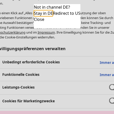
n.
Not in channel DE?
Stay in DE
Redirect to US
 einen Klick auf „Alles akzeptieren“ stimmen Sie der Nutzung der oben
riebenen Funktionen zu. Einzelne Funktionen auswählen können Sie durch
Close
e Auswahl bestätigen“. Über „Alles ablehnen“ werden keine Tracking- und
ting Funktionen verwendet. Weitere Informationen finden Sie in unserer
schutzerklärung
und im
Impressum
. Ihre Einwilligung können Sie für die Z
die Cookie-Einstellungen widerrufen.
willigungspräferenzen verwalten
Unbedingt erforderliche Cookies
Immer a
Funktionelle Cookies
Immer a
Leistungs-Cookies
Cookies für Marketingzwecke