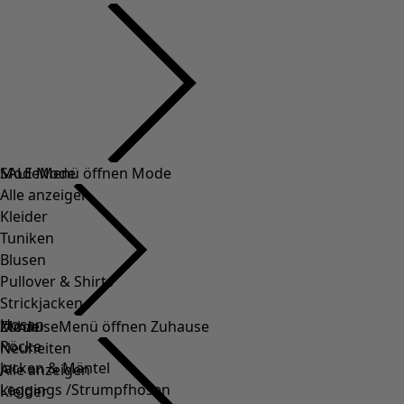
SALE Mode
Mode
Menü öffnen Mode
Alle anzeigen
Kleider
Tuniken
Blusen
Pullover & Shirts
Strickjacken
Hosen
Mode
Zuhause
Menü öffnen Zuhause
Röcke
Neuheiten
Jacken & Mäntel
Alle anzeigen
Leggings /Strumpfhosen
Kleider