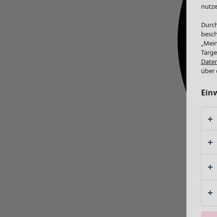
nutze
Durch
besch
„Mein
Targe
Daten
über 
Ein