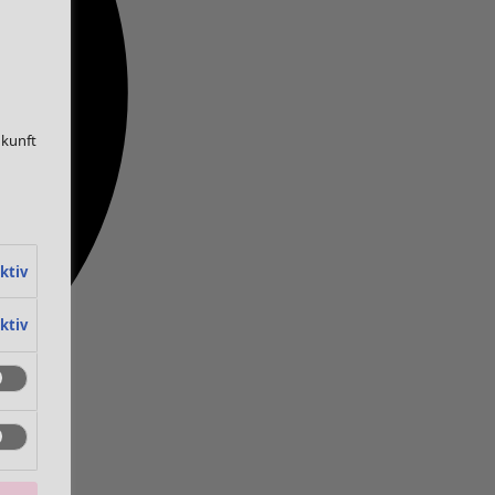
ukunft
ktiv
ktiv