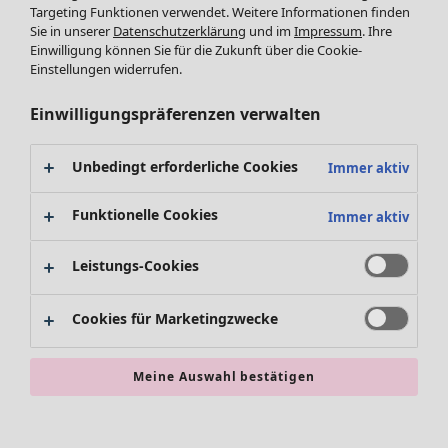
Targeting Funktionen verwendet. Weitere Informationen finden
Accessoires
Sie in unserer
Datenschutzerklärung
und im
Impressum
. Ihre
Schuhe
Einwilligung können Sie für die Zukunft über die Cookie-
Bademode
SALE Zuhause
Einstellungen widerrufen.
Basics
Alle anzeigen
Dekoration
Einwilligungspräferenzen verwalten
Textilien
Teppiche
Unbedingt erforderliche Cookies
Immer aktiv
Frottee
Funktionelle Cookies
Immer aktiv
Leistungs-Cookies
Cookies für Marketingzwecke
SALE Aktionen
Meine Auswahl bestätigen
Alles im Sale
Sale-Neuheiten
Sale-Schnäppchen