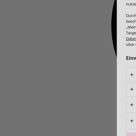
nutze
Durch
besch
„Mein
Targe
Daten
über 
Ein