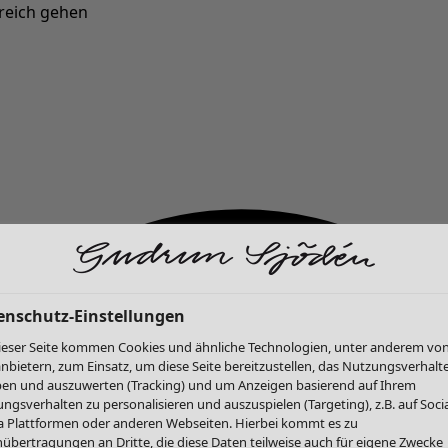
reich gehen
Neu eingetroffen: Gudruns farbenfrohe Herbstkollektion »
enschutz-Einstellungen
ieser Seite kommen Cookies und ähnliche Technologien, unter anderem vo
anbietern, zum Einsatz, um diese Seite bereitzustellen, das Nutzungsverhalt
en und auszuwerten (Tracking) und um Anzeigen basierend auf Ihrem
ngsverhalten zu personalisieren und auszuspielen (Targeting), z.B. auf Socia
 Plattformen oder anderen Webseiten. Hierbei kommt es zu
übertragungen an Dritte, die diese Daten teilweise auch für eigene Zwecke