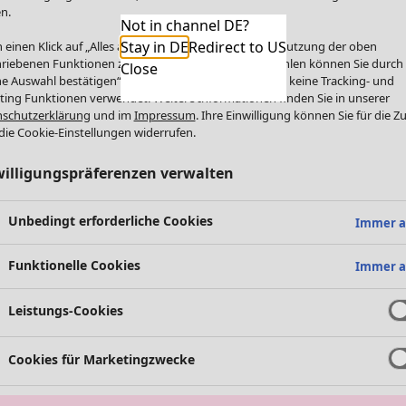
n.
Not in channel DE?
Stay in DE
Redirect to US
 einen Klick auf „Alles akzeptieren“ stimmen Sie der Nutzung der oben
riebenen Funktionen zu. Einzelne Funktionen auswählen können Sie durch
Close
e Auswahl bestätigen“. Über „Alles ablehnen“ werden keine Tracking- und
ting Funktionen verwendet. Weitere Informationen finden Sie in unserer
schutzerklärung
und im
Impressum
. Ihre Einwilligung können Sie für die Z
die Cookie-Einstellungen widerrufen.
willigungspräferenzen verwalten
Unbedingt erforderliche Cookies
Immer a
Funktionelle Cookies
Immer a
Leistungs-Cookies
Cookies für Marketingzwecke