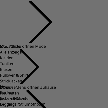
SALE Mode
Mode
Menü öffnen Mode
Alle anzeigen
Kleider
Tuniken
Blusen
Pullover & Shirts
Strickjacken
Hosen
Mode
Zuhause
Menü öffnen Zuhause
Röcke
Neuheiten
Jacken & Mäntel
Alle anzeigen
Leggings /Strumpfhosen
Kleider