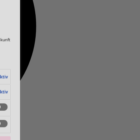
ukunft
ktiv
ktiv