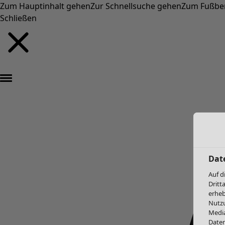
Zum Hauptinhalt gehen
Zur Schnellsuche gehen
Zum Fußbe
Schließen
Dat
Auf d
Dritt
erheb
Nutzu
Media
Daten